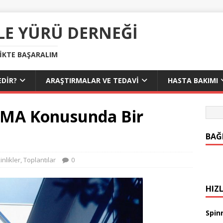
LE YÜRÜ DERNEĞI
LIKTE BAŞARALIM
DIR?
ARAŞTIRMALAR VE TEDAVI
HASTA BAKIMI
 SMA Konusunda Bir
BAĞ
inlikler
,
Toplantılar
0
HIZL
Spinr