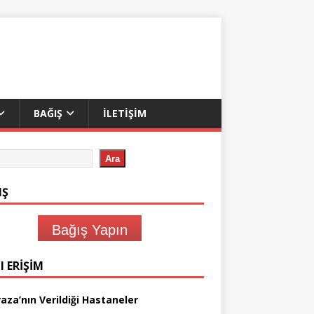
BAĞIŞ
İLETIŞIM
Ara
IŞ
Bağış Yapın
I ERIŞIM
aza’nın Verildiği Hastaneler