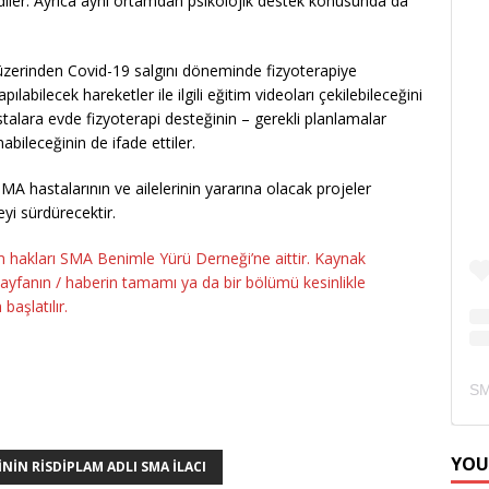
diler. Ayrıca aynı ortamdan psikolojik destek konusunda da
m üzerinden Covid-19 salgını döneminde fizyoterapiye
labilecek hareketler ile ilgili eğitim videoları çekilebileceğini
astalara evde fizyoterapi desteğinin – gerekli planlamalar
nabileceğinin de ifade ettiler.
 SMA hastalarının ve ailelerinin yararına olacak projeler
i sürdürecektir.
m hakları SMA Benimle Yürü Derneği’ne aittir. Kaynak
i sayfanın / haberin tamamı ya da bir bölümü kesinlikle
başlatılır.
YOU
NIN RISDIPLAM ADLI SMA ILACI