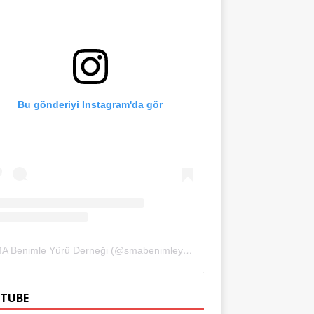
Bu gönderiyi Instagram'da gör
SMA Benimle Yürü Derneği (@smabenimleyuru)'in paylaştığı bir gönderi
TUBE