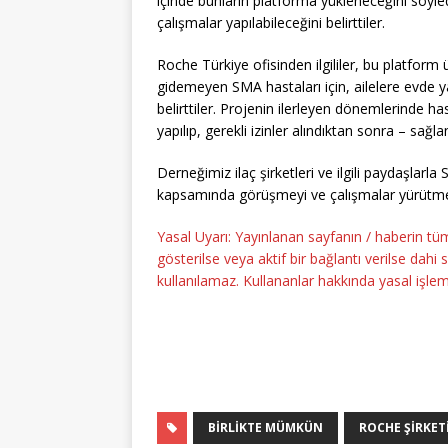
içinde bunların platforma yükleneceğini söyle
çalışmalar yapılabileceğini belirttiler.
Roche Türkiye ofisinden ilgililer, bu platfor
gidemeyen SMA hastaları için, ailelere evde yapı
belirttiler. Projenin ilerleyen dönemlerinde h
yapılıp, gerekli izinler alındıktan sonra – sağla
Derneğimiz ilaç şirketleri ve ilgili paydaşlarla
kapsamında görüşmeyi ve çalışmalar yürütmey
Yasal Uyarı: Yayınlanan sayfanın / haberin tü
gösterilse veya aktif bir bağlantı verilse dah
kullanılamaz. Kullananlar hakkında yasal işlem 
BIRLIKTE MÜMKÜN
ROCHE ŞIRKETI