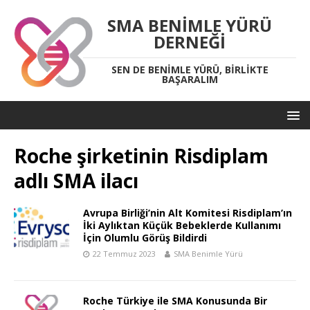
SMA BENIMLE YÜRÜ
DERNEĞI
SEN DE BENIMLE YÜRÜ, BIRLIKTE
BAŞARALIM
Roche şirketinin Risdiplam
adlı SMA ilacı
Avrupa Birliği’nin Alt Komitesi Risdiplam’ın
İki Aylıktan Küçük Bebeklerde Kullanımı
İçin Olumlu Görüş Bildirdi
22 Temmuz 2023
SMA Benimle Yürü
Roche Türkiye ile SMA Konusunda Bir