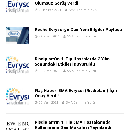
Olumsuz Görüş Verdi
2 Haziran 2021
SMA Benimle Yürü
Roche Evrysdi’ye Dair Yeni Bilgiler Paylaştı
22 Nisan 2021
SMA Benimle Yürü
Risdiplam’ın 1. Tip Hastalarda 2 Yılın
Sonundaki Etkileri Duyuruldu
15 Nisan 2021
SMA Benimle Yürü
Flaş Haber: EMA Evrysdi (Risdiplam) İçin
Onay Verdi!
30 Mart 2021
SMA Benimle Yürü
Risdiplam’ın 1. Tip SMA Hastalarında
Kullanımına Dair Makalesi Yayınlandı