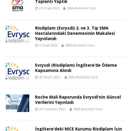
Toplantı Yaptık
27 Ocak 2022
SMA Benimle Yürü
Risdiplam (Evrysdi) 2. ve 3. Tip SMA
Hastalarındaki Denemesinin Makalesi
Yayınlandı
5 Ocak 2022
SMA Benimle Yürü
Evrysdi (Risdiplam) İngiltere’de Ödeme
Kapsamına Alındı
20 Kasım 2021
SMA Benimle Yürü
Roche Mali Raporunda Evrysdi’nin Güncel
Verilerini Yayınladı
23 Temmuz 2021
SMA Benimle Yürü
İngiltere’deki NICE Kurumu Risdiplam İçin