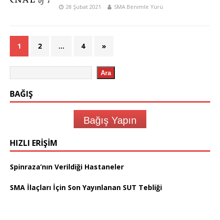
28 Şubat 2021
SMA Benimle Yürü
1
2
…
4
»
Ara
BAĞIŞ
Bağış Yapın
HIZLI ERIŞIM
Spinraza’nın Verildiği Hastaneler
SMA İlaçları İçin Son Yayınlanan SUT Tebliği