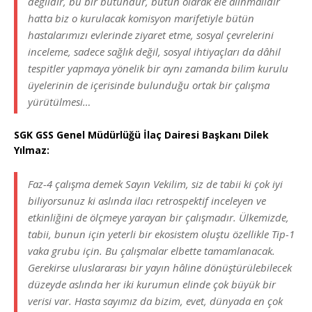
değildir, bu bir bütündür, bütün olarak ele alınmalıdır
hatta biz o kurulacak komisyon marifetiyle bütün
hastalarımızı evlerinde ziyaret etme, sosyal çevrelerini
inceleme, sadece sağlık değil, sosyal ihtiyaçları da dâhil
tespitler yapmaya yönelik bir aynı zamanda bilim kurulu
üyelerinin de içerisinde bulunduğu ortak bir çalışma
yürütülmesi…
SGK GSS Genel Müdürlüğü İlaç Dairesi Başkanı Dilek
Yılmaz:
Faz-4 çalışma demek Sayın Vekilim, siz de tabii ki çok iyi
biliyorsunuz ki aslında ilacı retrospektif inceleyen ve
etkinliğini de ölçmeye yarayan bir çalışmadır. Ülkemizde,
tabii, bunun için yeterli bir ekosistem oluştu özellikle Tip-1
vaka grubu için. Bu çalışmalar elbette tamamlanacak.
Gerekirse uluslararası bir yayın hâline dönüştürülebilecek
düzeyde aslında her iki kurumun elinde çok büyük bir
verisi var. Hasta sayımız da bizim, evet, dünyada en çok