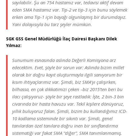
sayılabilir. Şu an 754 hastamız var, tedavisi aktif devam
eden SMA hastamız var. Tip-2 ve tip-3 için bunu söylemek
erken ama Tip-1 için bayağı olgunlaşmış bir durumdayız.
Yani dolayısıyla bu tarz şeyler mümkün.
SGK GSS Genel Müdürlüğü İlaç Dairesi Başkanı Dilek
Yılmaz:
Sunumum esnasında aslında Değerli Komisyona arz
edecektim. Evet, şöyle bir sorun var: Aslında bizim millet
olarak bir doğru kayıt oluşturmayla ilgili sanıyorum bir
kısım ihtiyaçlarımız var. Şimdi, biz SMA’yı çalışırken,
bilhassa, en çok dikkatimizi çeken –biz 2015’ten beri bu
ilacı çalışıyoruz- şöyle bir şeye rastladık: İşte, 2 bin-3 bin
civarında bir hasta havuzu var. Tekil kişilere dönüyoruz,
yıllık buluyoruz falan. Şimdi, bizim bu kullandığımız ICD-
10 kodlama sisteminde bir sıkıntı var. Şimdi, genel
tanılardan özel tanılara doğru inen bir sınıflandırma
sistematiği var fakat SMA “diğer”, SMA tanımlanmamış.