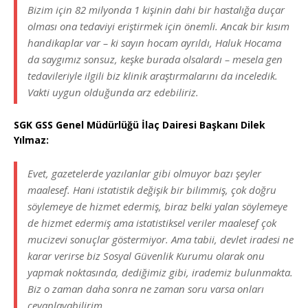
Bizim için 82 milyonda 1 kişinin dahi bir hastalığa duçar
olması ona tedaviyi eriştirmek için önemli. Ancak bir kısım
handikaplar var – ki sayın hocam ayrıldı, Haluk Hocama
da saygımız sonsuz, keşke burada olsalardı – mesela gen
tedavileriyle ilgili biz klinik araştırmalarını da inceledik.
Vakti uygun olduğunda arz edebiliriz.
SGK GSS Genel Müdürlüğü İlaç Dairesi Başkanı Dilek
Yılmaz:
Evet, gazetelerde yazılanlar gibi olmuyor bazı şeyler
maalesef. Hani istatistik değişik bir bilimmiş, çok doğru
söylemeye de hizmet edermiş, biraz belki yalan söylemeye
de hizmet edermiş ama istatistiksel veriler maalesef çok
mucizevi sonuçlar göstermiyor. Ama tabii, devlet iradesi ne
karar verirse biz Sosyal Güvenlik Kurumu olarak onu
yapmak noktasında, dediğimiz gibi, irademiz bulunmakta.
Biz o zaman daha sonra ne zaman soru varsa onları
cevaplayabilirim.