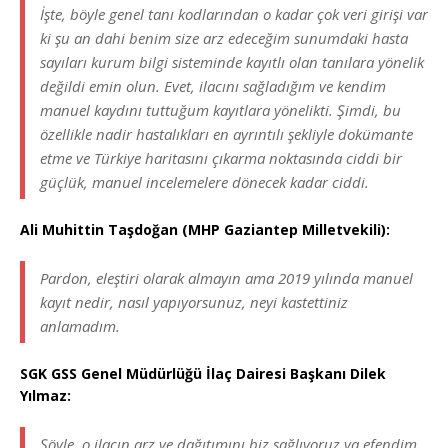
İşte, böyle genel tanı kodlarından o kadar çok veri girişi var
ki şu an dahi benim size arz edeceğim sunumdaki hasta
sayıları kurum bilgi sisteminde kayıtlı olan tanılara yönelik
değildi emin olun. Evet, ilacını sağladığım ve kendim
manuel kaydını tuttuğum kayıtlara yönelikti. Şimdi, bu
özellikle nadir hastalıkları en ayrıntılı şekliyle dokümante
etme ve Türkiye haritasını çıkarma noktasında ciddi bir
güçlük, manuel incelemelere dönecek kadar ciddi.
Ali Muhittin Taşdoğan (MHP Gaziantep Milletvekili):
Pardon, eleştiri olarak almayın ama 2019 yılında manuel
kayıt nedir, nasıl yapıyorsunuz, neyi kastettiniz
anlamadım.
SGK GSS Genel Müdürlüğü İlaç Dairesi Başkanı Dilek
Yılmaz:
Şöyle, o ilacın arz ve dağıtımını biz sağlıyoruz ya efendim,