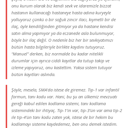
onu kurum olarak biz kendi sevk ve idaremizle bizzat
hastanın kullanacağı hastaneye hasta adına kuryeyle
yolluyoruz çünkü o bir soğuk zincir ilacı, kıymetli bir de
ilaç, öyle kendiliğinden gitmiyor ya da hastane kendisi
satın alma yapmıyor ya da eczanede asla bulunmuyor,
böyle bir ilaç değil. O nedenle biz her bir sevkiyatımızı
bütün hasta bilgileriyle birlikte kaydını tutuyoruz.
“Manuel” derken, biz normalde bu kadar nitelikli
durumlar için ayrıca ciddi kayıtlar da tutup takip ve
izleme yapıyoruz, onu kastettim. Yoksa sistem tutuyor
bütün kayıtları aslında.
Şöyle, mesela, SMA’da istese de giremez. Tip-1 var infantil
formun, tanı kodu var. Hani, bu şu an ülkemiz mevzuatı
gereği kabul edilen kodlama sistemi, tanı kodlama
sistemindeki bir ihtiyaç. Tip-1’in var, tip-3’ün var ama tip-2
ile tip-4’ün tanı kodu zaten yok, istese de bir hekim bu
kodlamayı sisteme kaydedemez, ben onu demek istedim.