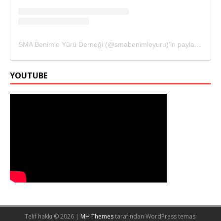
SMA Benimle Yürü Derneği (@smabenimleyuru)'in paylaştığı bir gönderi
YOUTUBE
Telif hakkı © 2026 |
MH Themes
tarafından WordPress teması