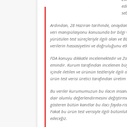
ed
se
Ardından, 28 Haziran tarihinde, onaydan 1
veri manipülasyonu konusunda bir bilgi
yürütülen test süreçleriyle ilgili olan ve
verilerin hassasiyetini ve doğruluğunu et
FDA konuyu dikkatle incelemektedir ve 
emindir. Kurum tarafından incelenen büy
içinde iletilen ve ürünün testleriyle ilgil
ürün test verisi üretici tarafından üretim s
Bu veriler kurumumuzun bu ilacın insanl
dair olumlu değerlendirmesini değiştirmem
gösteren bütün kanıtlar bu ilacı fayda-ri
Fakat bu ürün test verisiyle ilgili bütün
edeceğiz.