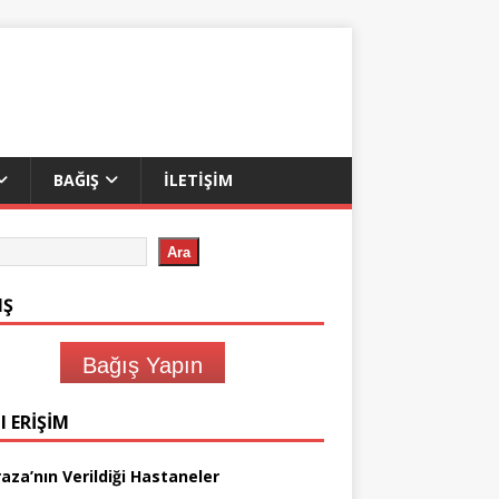
BAĞIŞ
İLETIŞIM
Ara
IŞ
Bağış Yapın
I ERIŞIM
aza’nın Verildiği Hastaneler