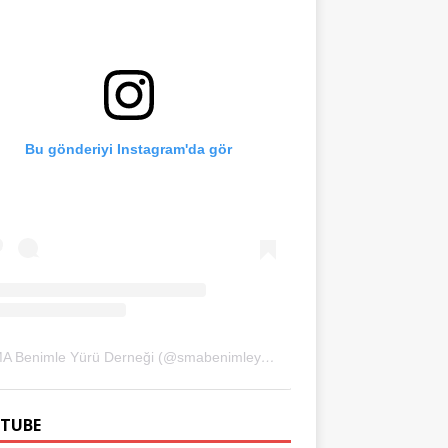
Bu gönderiyi Instagram'da gör
SMA Benimle Yürü Derneği (@smabenimleyuru)'in paylaştığı bir gönderi
TUBE