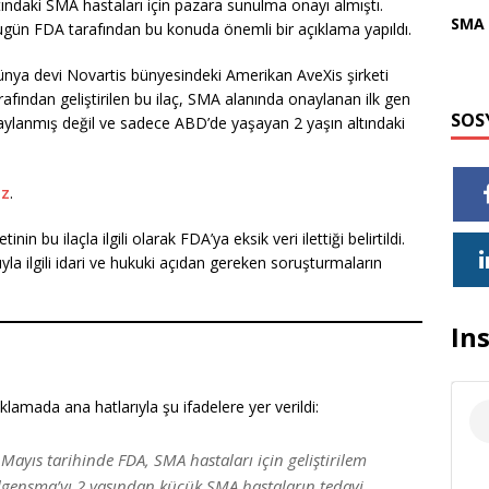
tındaki SMA hastaları için pazara sunulma onayı almıştı.
SMA 
gün FDA tarafından bu konuda önemli bir açıklama yapıldı.
nya devi Novartis bünyesindeki Amerikan AveXis şirketi
rafından geliştirilen bu ilaç, SMA alanında onaylanan ilk gen
SOS
aylanmış değil ve sadece ABD’de yaşayan 2 yaşın altındaki
ız
.
n bu ilaçla ilgili olarak FDA’ya eksik veri ilettiği belirtildi.
yla ilgili idari ve hukuki açıdan gereken soruşturmaların
In
klamada ana hatlarıyla şu ifadelere yer verildi:
 Mayıs tarihinde FDA, SMA hastaları için geliştirilem
lgensma’yı 2 yaşından küçük SMA hastaların tedavi