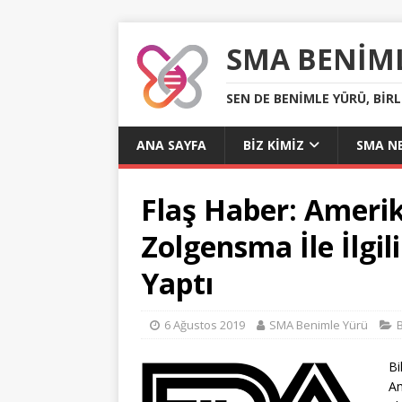
SMA BENIM
SEN DE BENIMLE YÜRÜ, BIR
ANA SAYFA
BIZ KIMIZ
SMA NE
Flaş Haber: Amer
Zolgensma İle İlgi
Yaptı
6 Ağustos 2019
SMA Benimle Yürü
Bi
Am