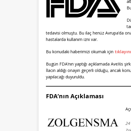
al
Bu
Dü
ta
tedavisi olmuştu. Bu ilaç henüz Avrupa’da on
hastalarda kullanım izni var.
Bu konudaki haberimizi okumak için
tıklayın
Bugün FDA’nın yaptığı açıklamada AveXis şirketini
İlacın aldığı onayın geçerli olduğu, ancak konu
yapılacağı duyuruldu.
FDA’nın Açıklaması
Açı
24
Zo