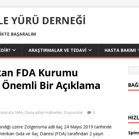
LE YÜRÜ DERNEĞI
LIKTE BAŞARALIM
DIR?
ARAŞTIRMALAR VE TEDAVI
HASTA BAKIMI
ikan FDA Kurumu
li Önemli Bir Açıklama
BAĞ
Basında SMA
,
Dünyadan Haberler
,
Duyurular
0
HIZL
lindiği üzere Zolgensma adlı ilaç 24 Mayıs 2019 tarihinde
Spinr
erikan Gıda ve İlaç Dairesi (FDA) tarafından 2 yaşın