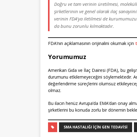
Doğru ve tam verinin üretilmesi, molekülle
şirketlerinin ve genel olarak ilaç sanayi
verinin FDA’ya iletilmesi de kurumumuzun
da bunu zorunlu kılmaktadır.
FDA’nın açıklamasının orijinalini okumak için
Yorumumuz
Amerikan Gıda ve İlaç Dairesi (FDA), bu geli
durumunu etkilemeyeceğini söylemektedir. A
değerlendirme süreçlerini olumsuz etkileyece
olmaz.
Bu ilacın henüz Avrupa’da EMA’dan onay alma
şirketlerini bu konuda zorlu bir dönemin bekled
SMA HASTALIĞI IÇIN GEN TEDAVISI