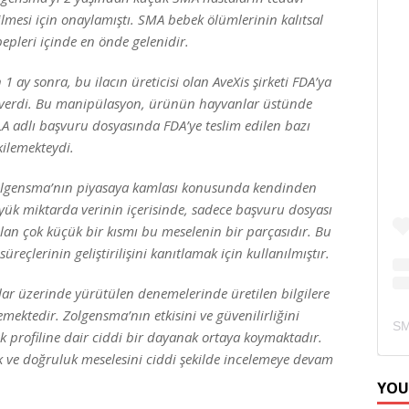
ilmesi için onaylamıştı. SMA bebek ölümlerinin kalıtsal
bepleri içinde en önde gelenidir.
 ay sonra, bu ilacın üreticisi olan AveXis şirketi FDA’ya
 verdi. Bu manipülasyon, ürünün hayvanlar üstünde
 BLA adlı başvuru dosyasında FDA’ye teslim edilen bazı
kilemekteydi.
Zolgensma’nın piyasaya kamlası konusunda kendinden
ük miktarda verinin içerisinde, sadece başvuru dosyası
i olan çok küçük bir kısmı bu meselenin bir parçasıdır. Bu
üreçlerinin geliştirilişini kanıtlamak için kullanılmıştır.
ar üzerinde yürütülen denemelerinde üretilen bilgilere
ektedir. Zolgensma’nın etkisini ve güvenilirliğini
sk profiline dair ciddi bir dayanak ortaya koymaktadır.
lük ve doğruluk meselesini ciddi şekilde incelemeye devam
YOU