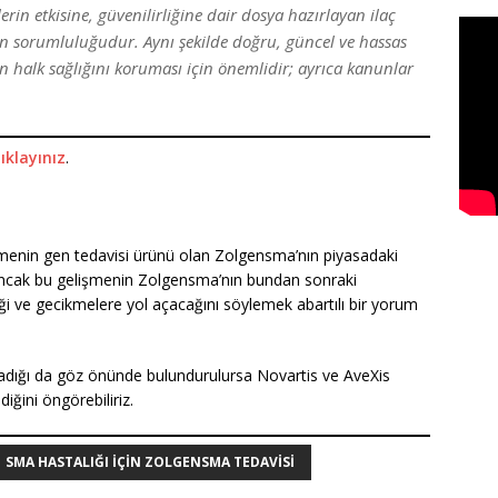
rin etkisine, güvenilirliğine dair dosya hazırlayan ilaç
inin sorumluluğudur. Aynı şekilde doğru, güncel ve hassas
 halk sağlığını koruması için önemlidir; ayrıca kanunlar
tıklayınız
.
şmenin gen tedavisi ürünü olan Zolgensma’nın piyasadaki
ncak bu gelişmenin Zolgensma’nın bundan sonraki
ği ve gecikmelere yol açacağını söylemek abartılı bir yorum
dığı da göz önünde bulundurulursa Novartis ve AveXis
iğini öngörebiliriz.
SMA HASTALIĞI IÇIN ZOLGENSMA TEDAVISI