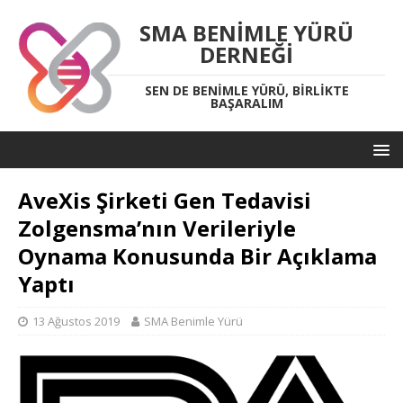
SMA BENIMLE YÜRÜ
DERNEĞI
SEN DE BENIMLE YÜRÜ, BIRLIKTE
BAŞARALIM
AveXis Şirketi Gen Tedavisi
Zolgensma’nın Verileriyle
Oynama Konusunda Bir Açıklama
Yaptı
13 Ağustos 2019
SMA Benimle Yürü