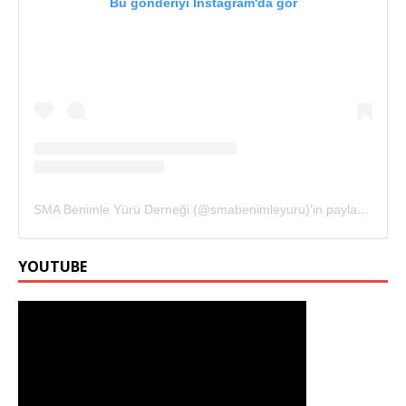
Bu gönderiyi Instagram'da gör
SMA Benimle Yürü Derneği (@smabenimleyuru)'in paylaştığı bir gönderi
YOUTUBE