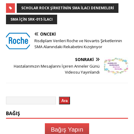
SCHOLAR ROCK ŞIRKETININ SMA İLACI DENEMELERI
SMA IÇIN SRK-015 İLACI
ÖNCEKI
Risdiplam Verileri Roche ve Novartis Şirketlerinin
SMA Alanındaki Rekabetini Kızıştırıyor
SONRAKI
Hastalarımızın Mesajlarını İçeren Anneler Günü
Videosu Yayınlandı
Ara
BAĞIŞ
Bağış Yapın