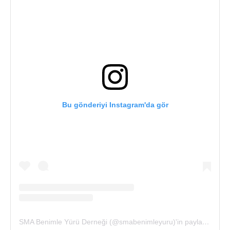
Bu gönderiyi Instagram'da gör
SMA Benimle Yürü Derneği (@smabenimleyuru)'in paylaştığı bir gönderi