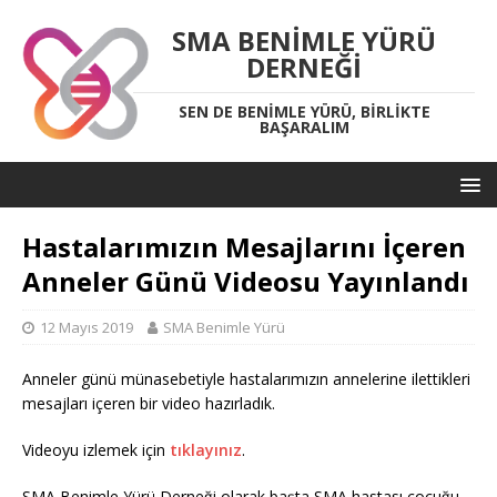
SMA BENIMLE YÜRÜ
DERNEĞI
SEN DE BENIMLE YÜRÜ, BIRLIKTE
BAŞARALIM
Hastalarımızın Mesajlarını İçeren
Anneler Günü Videosu Yayınlandı
12 Mayıs 2019
SMA Benimle Yürü
Anneler günü münasebetiyle hastalarımızın annelerine ilettikleri
mesajları içeren bir video hazırladık.
Videoyu izlemek için
tıklayınız
.
SMA Benimle Yürü Derneği olarak başta SMA hastası çocuğu