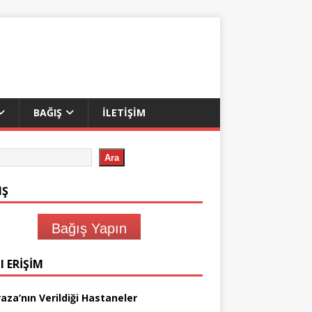
BAĞIŞ
İLETIŞIM
Ara
IŞ
Bağış Yapın
I ERIŞIM
aza’nın Verildiği Hastaneler