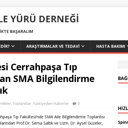
LE YÜRÜ DERNEĞI
LIKTE BAŞARALIM
DIR?
ARAŞTIRMALAR VE TEDAVI
HASTA BAKIMI
esi Cerrahpaşa Tıp
lan SMA Bilgilendirme
BAĞ
ık
inlikler
,
Toplantılar
,
Türkiyeden Haberler
0
HIZL
hpaşa Tıp Fakültesi’nde SMA Aile Bilgilendirme Toplantısı
Spinr
arından Prof.Dr. Sema Saltık ve Uzm. Dr. Aysel Güzeler,