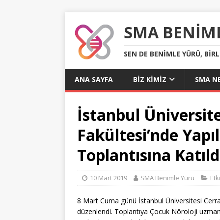
SMA BENIM
SEN DE BENIMLE YÜRÜ, BIR
ANA SAYFA
BIZ KIMIZ
SMA NE
İstanbul Üniversit
Fakültesi’nde Yapı
Toplantısına Katıld
10 Mart 2019
SMA Benimle Yürü
Etk
8 Mart Cuma günü İstanbul Üniversitesi Cerra
düzenlendi. Toplantıya Çocuk Nöroloji uzmanl