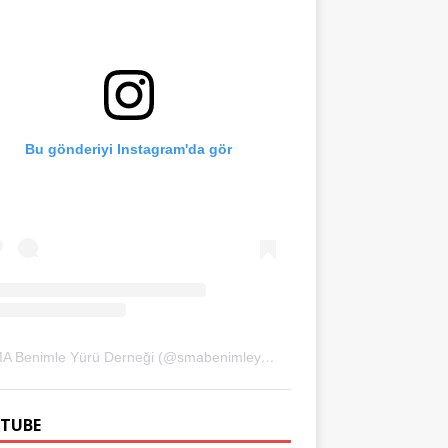
Bu gönderiyi Instagram'da gör
SMA Benimle Yürü Derneği (@smabenimleyuru)'in paylaştığı bir gönderi
TUBE