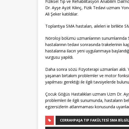
Fiziksel Tıp ve Rehabilitasyon Anabilim Dal
Dr. Ayşe Ayzıt Kılınç, Fizik Tedavi uzmanı Y
Ali Şeker katıldılar.
Toplantıya SMA hastaları, aileleri ie birlikte 
Nöroloji bölümü uzmanlarının sunumlarında Spin
hastalarının tedavi sonrasında trakelerinin kap
hastalarına ilacın yeni uygulanmaya başlandığ
vurgusu yapıldı.
Daha sonra sözü Fizyoterapi uzmanları aldı.
yaşanan birtakım problemler ve motor fonksiy
yapılması gerektiği ile ilgili tavsiyelerde bulunu
Çocuk Göğüs Hastalıkları uzmanı Uzm Dr. Ayş
problemleri ile ilgili sunumunda, hastaların b
egzersizlerin atlanmaması konusunda uyarıla
CERRAHPAŞA TIP FAKÜLTESI SMA BILGI