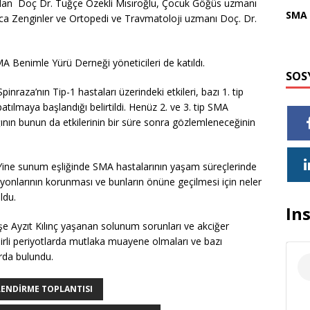
ı’ndan Doç Dr. Tuğçe Özekli Mısıroğlu, Çocuk Göğüs uzmanı
SMA 
onca Zenginler ve Ortopedi ve Travmatoloji uzmanı Doç. Dr.
SMA Benimle Yürü Derneği yöneticileri de katıldı.
SOS
raza’nın Tip-1 hastaları üzerindeki etkileri, bazı 1. tip
atılmaya başlandığı belirtildi. Henüz 2. ve 3. tip SMA
ının bunun da etkilerinin bir süre sonra gözlemleneceğinin
 Yine sunum eşliğinde SMA hastalarının yaşam süreçlerinde
onlarının korunması ve bunların önüne geçilmesi için neler
ldu.
In
e Ayzıt Kılınç yaşanan solunum sorunları ve akciğer
elirli periyotlarda mutlaka muayene olmaları ve bazı
rda bulundu.
LENDIRME TOPLANTISI