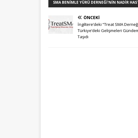
SMA BENIMLE YÜRÜ DERNEĞI'NIN NADIR HAS
ÖNCEKI
İngiltere’deki “Treat SMA Derneğ
Türkiye’deki Gelişmeleri Günde
Taşıdı