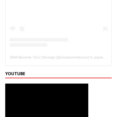
SMA Benimle Yürü Derneği (@smabenimleyuru)'in paylaştığı bir gönderi
YOUTUBE