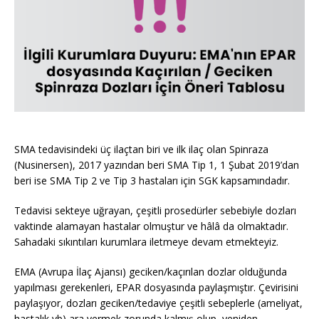
SMA tedavisindeki üç ilaçtan biri ve ilk ilaç olan Spinraza
(Nusinersen), 2017 yazından beri SMA Tip 1, 1 Şubat 2019’dan
beri ise SMA Tip 2 ve Tip 3 hastaları için SGK kapsamındadır.
Tedavisi sekteye uğrayan, çeşitli prosedürler sebebiyle dozları
vaktinde alamayan hastalar olmuştur ve hâlâ da olmaktadır.
Sahadaki sıkıntıları kurumlara iletmeye devam etmekteyiz.
EMA (Avrupa İlaç Ajansı) geciken/kaçırılan dozlar olduğunda
yapılması gerekenleri, EPAR dosyasında paylaşmıştır. Çevirisini
paylaşıyor, dozları geciken/tedaviye çeşitli sebeplerle (ameliyat,
hastalık vb) ara vermek zorunda kalmış olup, yeniden