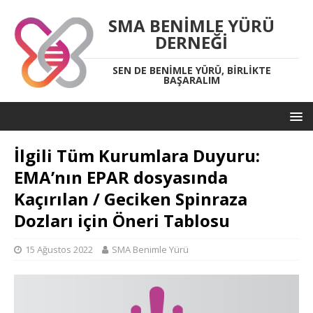
SMA BENIMLE YÜRÜ
DERNEĞI
SEN DE BENIMLE YÜRÜ, BIRLIKTE
BAŞARALIM
İlgili Tüm Kurumlara Duyuru:
EMA’nın EPAR dosyasında
Kaçırılan / Geciken Spinraza
Dozları için Öneri Tablosu
15 Ağustos 2022
SMA Benimle Yürü