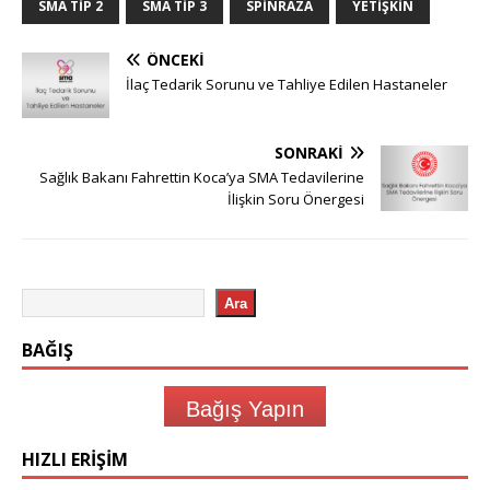
SMA TIP 2
SMA TIP 3
SPINRAZA
YETIŞKIN
ÖNCEKI
İlaç Tedarik Sorunu ve Tahliye Edilen Hastaneler
SONRAKI
Sağlık Bakanı Fahrettin Koca’ya SMA Tedavilerine
İlişkin Soru Önergesi
Ara
BAĞIŞ
Bağış Yapın
HIZLI ERIŞIM