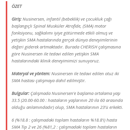
ÖZET
Giriş:
Nusinersen, infantil
(bebeklik)
ve çocukluk çağı
başlangıçlı Spinal Musküler Atrofide, (SMA) motor
fonksiyonu, sağkalımı iyiye götürmede etkili olmuş ve
yetişkin SMA hastalarında gerçek dünya deneyimlerinin
değeri giderek artmaktadır. Burada CHERISH çalışmasına
göre Nusinersen ile tedavi edilen yetişkin SMA
hastalarındaki klinik deneyimimizi sunuyoruz.
Materyal ve yöntem:
Nusinersen ile tedavi edilen otuz iki
SMA hastası çalışmaya dahil edilmiştir.
Bulgular:
Çalışmada Nusinersen’e başlama ortalama yaşı
33.5 (20.00-60.00 :
hastaların yaşlarının 20 ila 60 arasında
olduğu anlamındadır
) olup, SMA hastalarının 23’ü erkekti.
6 (%18.8 :
çalışmadaki
toplam hastaların %18.8’i
) hasta
SMA Tip 2 ve 26 (%81,2 :
çalışmadaki toplam hastaların