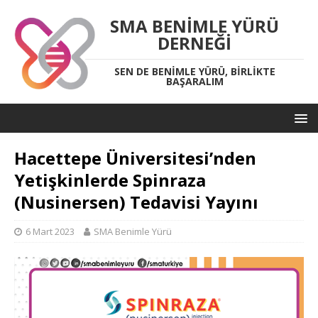
SMA BENIMLE YÜRÜ
DERNEĞI
SEN DE BENIMLE YÜRÜ, BIRLIKTE
BAŞARALIM
Hacettepe Üniversitesi’nden
Yetişkinlerde Spinraza
(Nusinersen) Tedavisi Yayını
6 Mart 2023
SMA Benimle Yürü