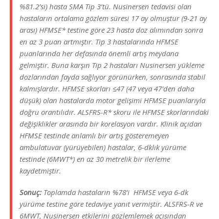
%81.2’si
) hasta SMA Tip 3’tü. Nusinersen tedavisi olan
hastaların ortalama gözlem süresi 17 ay olmuştur (9-21 ay
arası) HFMSE* testine göre 23 hasta doz alımından sonra
en az 3 puan artmıştır. Tip 3 hastalarında HFMSE
puanlarında her defasında önemli artış meydana
gelmiştir. Buna karşın Tip 2 hastaları Nusinersen yükleme
dozlarından fayda sağlıyor görünürken, sonrasında stabil
kalmışlardır. HFMSE skorları ≤47 (
47 veya 47’den daha
düşük
) olan hastalarda motor gelişimi HFMSE puanlarıyla
doğru orantılıdır. ALSFRS-R* skoru ile HFMSE skorlarındaki
değişiklikler arasında bir korelasyon vardır. Klinik açıdan
HFMSE testinde anlamlı bir artış gösteremeyen
ambulatuvar (
yürüyebilen
) hastalar, 6-dklık yürüme
testinde (6MWT*) en az 30 metrelik bir ilerleme
kaydetmiştir.
Sonuç:
Toplamda hastaların %78’i HFMSE veya 6-dk
yürüme testine göre tedaviye yanıt vermiştir. ALSFRS-R ve
6MWT, Nusinersen etkilerini gözlemlemek açısından