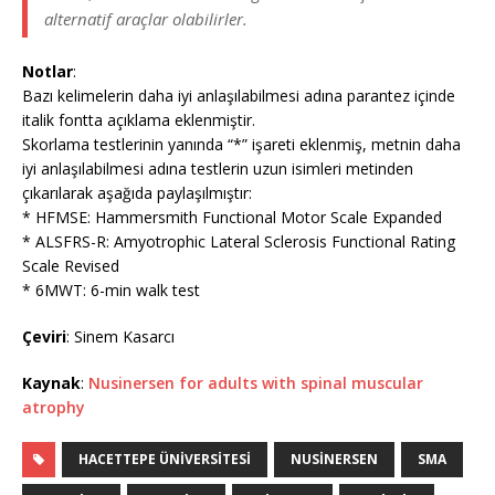
alternatif araçlar olabilirler.
Notlar
:
Bazı kelimelerin daha iyi anlaşılabilmesi adına parantez içinde
italik fontta açıklama eklenmiştir.
Skorlama testlerinin yanında “*” işareti eklenmiş, metnin daha
iyi anlaşılabilmesi adına testlerin uzun isimleri metinden
çıkarılarak aşağıda paylaşılmıştır:
* HFMSE: Hammersmith Functional Motor Scale Expanded
* ALSFRS-R: Amyotrophic Lateral Sclerosis Functional Rating
Scale Revised
* 6MWT: 6-min walk test
Çeviri
: Sinem Kasarcı
Kaynak
:
Nusinersen for adults with spinal muscular
atrophy
HACETTEPE ÜNIVERSITESI
NUSINERSEN
SMA