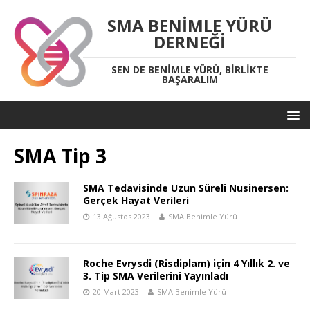
SMA BENIMLE YÜRÜ
DERNEĞI
SEN DE BENIMLE YÜRÜ, BIRLIKTE
BAŞARALIM
SMA Tip 3
SMA Tedavisinde Uzun Süreli Nusinersen:
Gerçek Hayat Verileri
13 Ağustos 2023
SMA Benimle Yürü
Roche Evrysdi (Risdiplam) için 4 Yıllık 2. ve
3. Tip SMA Verilerini Yayınladı
20 Mart 2023
SMA Benimle Yürü