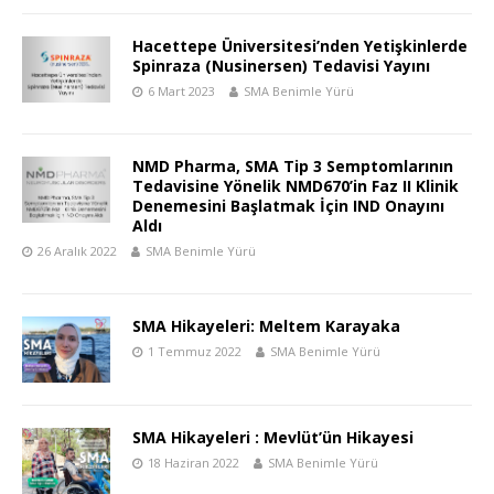
Hacettepe Üniversitesi’nden Yetişkinlerde
Spinraza (Nusinersen) Tedavisi Yayını
6 Mart 2023
SMA Benimle Yürü
NMD Pharma, SMA Tip 3 Semptomlarının
Tedavisine Yönelik NMD670’in Faz II Klinik
Denemesini Başlatmak İçin IND Onayını
Aldı
26 Aralık 2022
SMA Benimle Yürü
SMA Hikayeleri: Meltem Karayaka
1 Temmuz 2022
SMA Benimle Yürü
SMA Hikayeleri : Mevlüt’ün Hikayesi
18 Haziran 2022
SMA Benimle Yürü