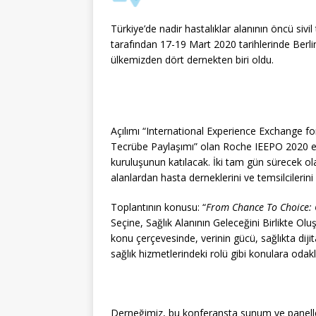
Türkiye’de nadir hastalıklar alanının öncü s
tarafından 17-19 Mart 2020 tarihlerinde Berlin
ülkemizden dört dernekten biri oldu.
Açılımı “International Experience Exchange fo
Tecrübe Paylaşımı” olan Roche IEEPO 2020 etki
kuruluşunun katılacak. İki tam gün sürecek ol
alanlardan hasta derneklerini ve temsilcilerini
Toplantının konusu: “
From Chance To Choice: 
Seçine, Sağlık Alanının Geleceğini Birlikte O
konu çerçevesinde, verinin gücü, sağlıkta diji
sağlık hizmetlerindeki rolü gibi konulara odak
Derneğimiz, bu konferansta sunum ve panelle