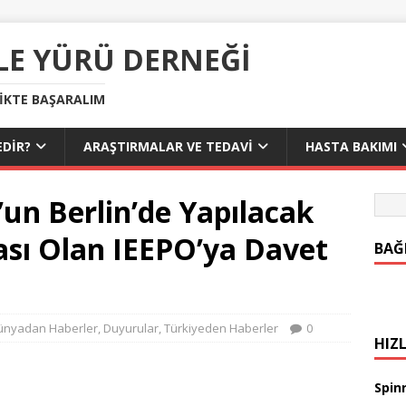
LE YÜRÜ DERNEĞI
LIKTE BAŞARALIM
DIR?
ARAŞTIRMALAR VE TEDAVI
HASTA BAKIMI
un Berlin’de Yapılacak
sı Olan IEEPO’ya Davet
BAĞ
ünyadan Haberler
,
Duyurular
,
Türkiyeden Haberler
0
HIZL
Spinr