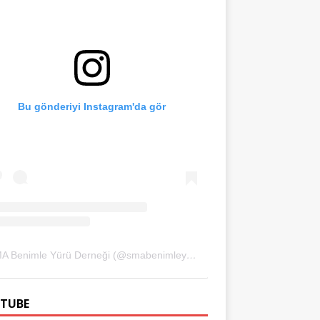
Bu gönderiyi Instagram'da gör
SMA Benimle Yürü Derneği (@smabenimleyuru)'in paylaştığı bir gönderi
TUBE