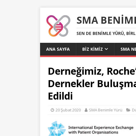
SMA BENIM
SEN DE BENIMLE YÜRÜ, BIR
ANA SAYFA
BIZ KIMIZ
SMA NE
Derneğimiz, Roche’
Dernekler Buluşma
Edildi
20 Şubat 2020
SMA Benimle Yürü
D