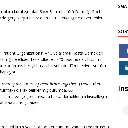
SMA 
ivil toplum kuruluşu olan SMA Benimle Yürü Derneği, Roche
’de gerçekleştirilecek olan IEEPO etkinliğine davet edilen
SOS
r Patient Organizations” – “Uluslararası Hasta Dernekleri
nliği’ne elliden fazla ülkeden 220 civarında sivil toplum
an konferans her yıl başka bir şehirde düzenleniyor ve tüm
 kapsıyor.
Creating the Future of Healthcare Together
” (Tesadüften
In
luşturmak) olarak belirlenmiş durumda. Bu
talleşme ve gelişen dünyada hasta derneklerinin kişiselleşmiş
lanılması amaçlanıyor.
rde katılımın yanı sıra, poster sunumu yapacak ve tartışma