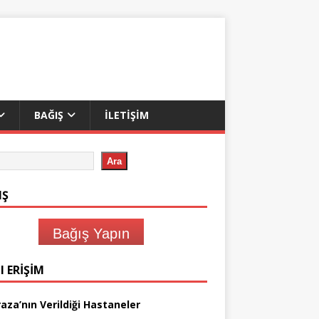
BAĞIŞ
İLETIŞIM
Ara
IŞ
Bağış Yapın
I ERIŞIM
aza’nın Verildiği Hastaneler