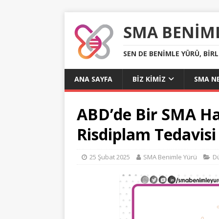
SMA BENIM
SEN DE BENIMLE YÜRÜ, BIR
ANA SAYFA
BIZ KIMIZ
SMA NE
ABD’de Bir SMA Ha
Risdiplam Tedavisi 
25 Şubat 2025
SMA Benimle Yürü
D