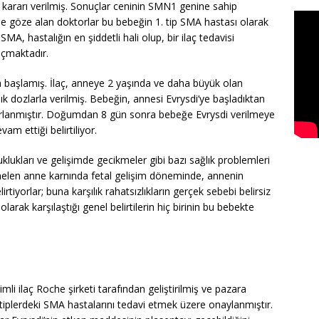
ararı verilmiş. Sonuçlar ceninin SMN1 genine sahip
de göze alan doktorlar bu bebeğin 1. tip SMA hastası olarak
MA, hastalığın en şiddetli hali olup, bir ilaç tedavisi
açmaktadır.
a başlamış. İlaç, anneye 2 yaşında ve daha büyük olan
k dozlarla verilmiş. Bebeğin, annesi Evrysdi’ye başladıktan
porlanmıştır. Doğumdan 8 gün sonra bebeğe Evrysdi verilmeye
m ettiği belirtiliyor.
kları ve gelişimde gecikmeler gibi bazı sağlık problemleri
emelen anne karnında fetal gelişim döneminde, annenin
tiyorlar; buna karşılık rahatsızlıkların gerçek sebebi belirsiz
arak karşılaştığı genel belirtilerin hiç birinin bu bebekte
mli ilaç Roche şirketi tarafından geliştirilmiş ve pazara
iplerdeki SMA hastalarını tedavi etmek üzere onaylanmıştır.