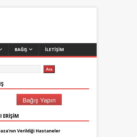
BAĞIŞ
İLETIŞIM
Ara
IŞ
Bağış Yapın
I ERIŞIM
aza’nın Verildiği Hastaneler