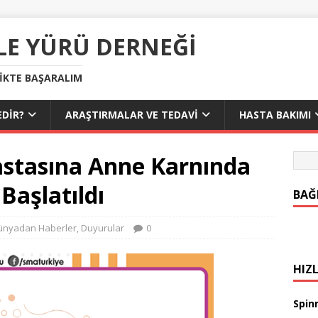
LE YÜRÜ DERNEĞI
LIKTE BAŞARALIM
DIR?
ARAŞTIRMALAR VE TEDAVI
HASTA BAKIMI
stasına Anne Karnında
Başlatıldı
BAĞ
ünyadan Haberler
,
Duyurular
0
HIZL
Spinr