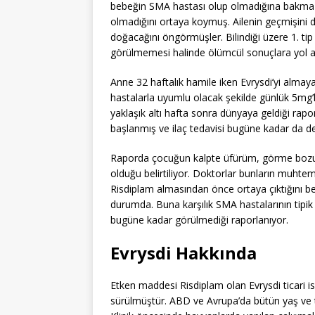
bebeğin SMA hastası olup olmadığına bakma k
olmadığını ortaya koymuş. Ailenin geçmişini 
doğacağını öngörmüşler. Bilindiği üzere 1. tip S
görülmemesi halinde ölümcül sonuçlara yol 
Anne 32 haftalık hamile iken Evrysdi’yi almay
hastalarla uyumlu olacak şekilde günlük 5mg’lı
yaklaşık altı hafta sonra dünyaya geldiği ra
başlanmış ve ilaç tedavisi bugüne kadar da deva
Raporda çocuğun kalpte üfürüm, görme bozuklu
olduğu belirtiliyor. Doktorlar bunların muht
Risdiplam almasından önce ortaya çıktığını belir
durumda. Buna karşılık SMA hastalarının tipik ol
bugüne kadar görülmediği raporlanıyor.
Evrysdi Hakkında
Etken maddesi Risdiplam olan Evrysdi ticari isi
sürülmüştür. ABD ve Avrupa’da bütün yaş ve t