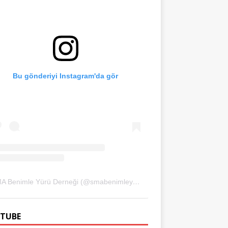
Bu gönderiyi Instagram'da gör
SMA Benimle Yürü Derneği (@smabenimleyuru)'in paylaştığı bir gönderi
TUBE