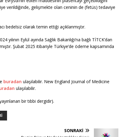
ar Evrysdi’nin etken maddesinin plasentayı geçebildiğini
iye verildiğinde, gelişmekte olan ceninin de (fetüs) tedaviye
ı bedelsiz olarak temin ettiği açıklanmıştır.
24 yılının Eylül ayında Sağlık Bakanlığı’na bağlı TİTCK’dan
lmıştır. Şubat 2025 itibariyle Türkiye’de ödeme kapsamında
re
buradan
ulaşılabilir. New England Journal of Medicine
uradan
ulaşılabilir.
ayınlanan bir tıbbi dergidir).
RI
SONRAKI