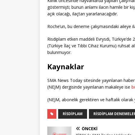
Klinik öncesinde hayvanlarda yapılan çalışmal
göstermişti; bunun anlamı ilacın hamile bir kiş
açık olacağı, ilaçtan yararlanacağıdır.
Roche’un, bu deneme çalışmasındaki aileye ilac
Risdiplam etken maddeli Evrysdi, Türkiye’de 20
(Türkiye İlaç ve Tıbbi Cihaz Kurumu) ruhsat a
bulunmuyor.
Kaynaklar
SMA News Today sitesinde yayınlanan habe
(NEJM) dergisinde yayınlanan makaleye ise
b
(NEJM, abonelik gerektiren ve haftalık olarak y
RISDIPLAM
RISDIPLAM DENEMELE
ÖNCEKI