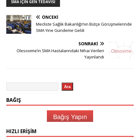
SMA IÇIN GEN TEDAVISI
ÖNCEKI
Mecliste Sağlık Bakanlığı’nın Bütçe Görüşmelerinde
SMA Yine Gündeme Geldi
SONRAKI
Olesoxime’in SMA Hastalarındaki Nihai Verileri
Yayınlandı
Ara
BAĞIŞ
Bağış Yapın
HIZLI ERIŞIM