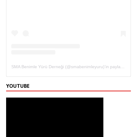
SMA Benimle Yürü Derneği (@smabenimleyuru)'in paylaştığı bir gönderi
YOUTUBE