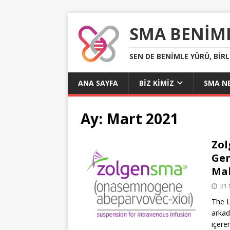
SMA BENIM
SEN DE BENIMLE YÜRÜ, BIR
ANA SAYFA
BIZ KIMIZ
SMA NE
Ay:
Mart 2021
Zol
Gen
Mak
31 
The L
arkad
içere