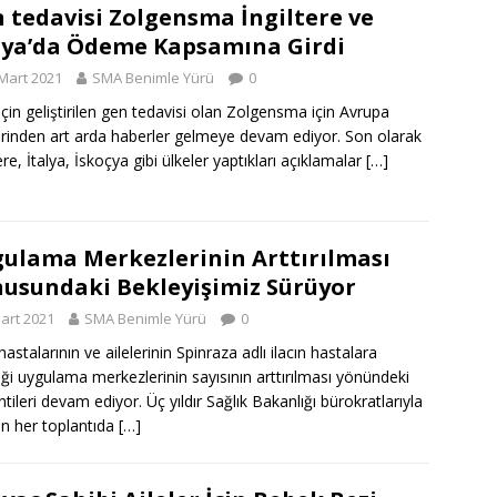
 tedavisi Zolgensma İngiltere ve
lya’da Ödeme Kapsamına Girdi
Mart 2021
SMA Benimle Yürü
0
çin geliştirilen gen tedavisi olan Zolgensma için Avrupa
erinden art arda haberler gelmeye devam ediyor. Son olarak
ere, İtalya, İskoçya gibi ülkeler yaptıkları açıklamalar
[…]
ulama Merkezlerinin Arttırılması
usundaki Bekleyişimiz Sürüyor
art 2021
SMA Benimle Yürü
0
astalarının ve ailelerinin Spinraza adlı ilacın hastalara
diği uygulama merkezlerinin sayısının arttırılması yönündeki
ntileri devam ediyor. Üç yıldır Sağlık Bakanlığı bürokratlarıyla
 her toplantıda
[…]