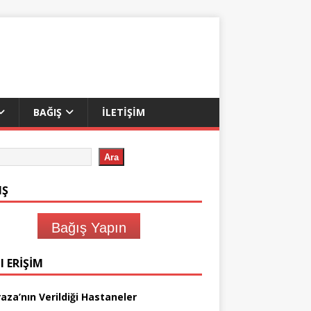
BAĞIŞ
İLETIŞIM
Ara
IŞ
Bağış Yapın
I ERIŞIM
aza’nın Verildiği Hastaneler