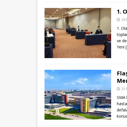
1. 
29 
1. Ol
topla
ve de
Yeni
Fla
Mer
25 
SMA h
hasta
defal
konud