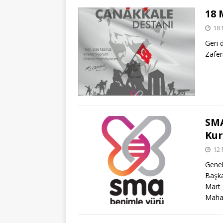
18 
18 
Geri 
Zafer
SMA
Kur
12 
Genel
Başka
Mart 
Mahal