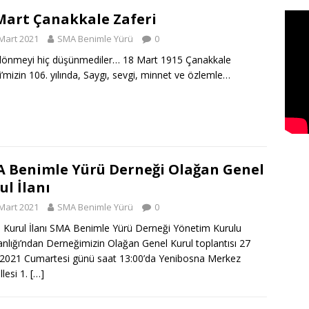
Mart Çanakkale Zaferi
Mart 2021
SMA Benimle Yürü
0
dönmeyi hiç düşünmediler… 18 Mart 1915 Çanakkale
i’mizin 106. yılında, Saygı, sevgi, minnet ve özlemle…
 Benimle Yürü Derneği Olağan Genel
ul İlanı
Mart 2021
SMA Benimle Yürü
0
 Kurul İlanı SMA Benimle Yürü Derneği Yönetim Kurulu
nlığı’ndan Derneğimizin Olağan Genel Kurul toplantısı 27
2021 Cumartesi günü saat 13:00’da Yenibosna Merkez
lesi 1.
[…]