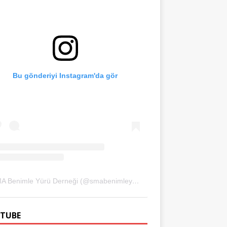
Bu gönderiyi Instagram'da gör
SMA Benimle Yürü Derneği (@smabenimleyuru)'in paylaştığı bir gönderi
TUBE