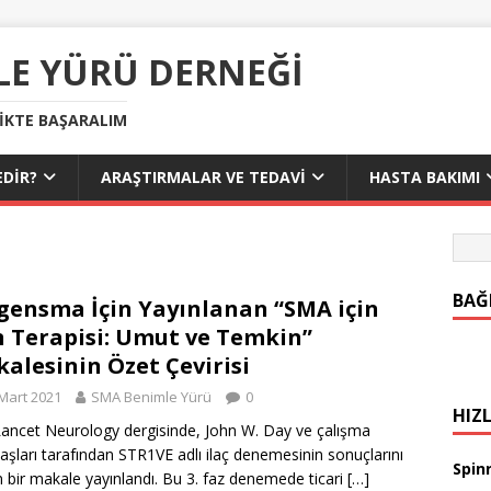
LE YÜRÜ DERNEĞI
LIKTE BAŞARALIM
DIR?
ARAŞTIRMALAR VE TEDAVI
HASTA BAKIMI
BAĞ
gensma İçin Yayınlanan “SMA için
 Terapisi: Umut ve Temkin”
alesinin Özet Çevirisi
Mart 2021
SMA Benimle Yürü
0
HIZL
ancet Neurology dergisinde, John W. Day ve çalışma
aşları tarafından STR1VE adlı ilaç denemesinin sonuçlarını
Spinr
n bir makale yayınlandı. Bu 3. faz denemede ticari
[…]