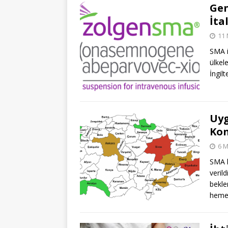
Gen
İta
11 
SMA i
ülkel
İngilt
Uyg
Kon
6 M
SMA h
veril
bekle
hemen