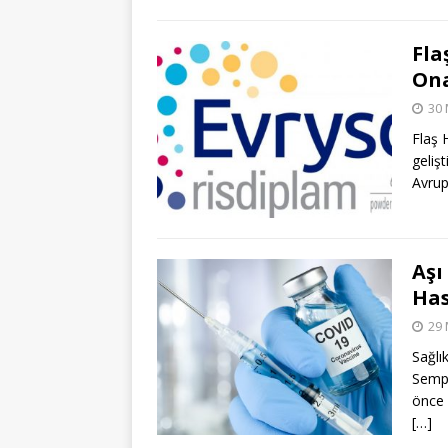
Fla
Ona
30 
Flaş 
gelişt
Avrup
Aşı
Has
29 
Sağlı
Sempo
önce 
[…]