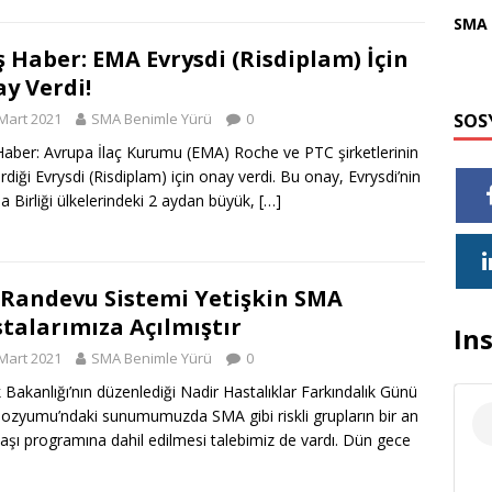
SMA 
ş Haber: EMA Evrysdi (Risdiplam) İçin
y Verdi!
Mart 2021
SMA Benimle Yürü
0
SOS
Haber: Avrupa İlaç Kurumu (EMA) Roche ve PTC şirketlerinin
irdiği Evrysdi (Risdiplam) için onay verdi. Bu onay, Evrysdi’nin
a Birliği ülkelerindeki 2 aydan büyük,
[…]
 Randevu Sistemi Yetişkin SMA
talarımıza Açılmıştır
In
Mart 2021
SMA Benimle Yürü
0
k Bakanlığı’nın düzenlediği Nadir Hastalıklar Farkındalık Günü
zyumu’ndaki sunumumuzda SMA gibi riskli grupların bir an
aşı programına dahil edilmesi talebimiz de vardı. Dün gece