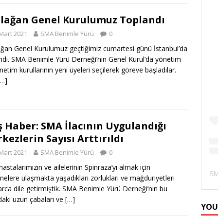
Olağan Genel Kurulumuz Toplandı
Mart 2021
SMA Benimle Yürü
0
ağan Genel Kurulumuz geçtiğimiz cumartesi günü İstanbul’da
ndı. SMA Benimle Yürü Derneği’nin Genel Kurul’da yönetim
netim kurullarının yeni üyeleri seçilerek göreve başladılar.
[…]
ş Haber: SMA İlacının Uygulandığı
kezlerin Sayısı Arttırıldı
Mart 2021
SMA Benimle Yürü
0
astalarımızın ve ailelerinin Spinraza’yı almak için
nelere ulaşmakta yaşadıkları zorlukları ve mağduriyetleri
arca dile getirmiştik. SMA Benimle Yürü Derneği’nin bu
aki uzun çabaları ve
[…]
YOU