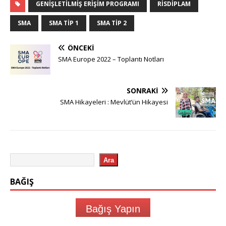
GENIŞLETILMIŞ ERIŞIM PROGRAMI
RISDIPLAM
SMA
SMA TIP 1
SMA TIP 2
ÖNCEKI
SMA Europe 2022 – Toplantı Notları
SONRAKI
SMA Hikayeleri : Mevlüt’ün Hikayesi
Ara
BAĞIŞ
Bağış Yapın