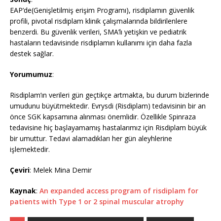
EAP’de(Genişletilmiş erişim Programı), risdiplamın güvenlik
profili, pivotal risdiplam klinik çalışmalarında bildirilenlere
benzerdi. Bu güvenlik verileri, SMA’lı yetişkin ve pediatrik
hastaların tedavisinde risdiplamın kullanımı için daha fazla
destek sağlar.
Yorumumuz
:
Risdiplam’ın verileri gün geçtikçe artmakta, bu durum bizlerinde
umudunu büyütmektedir. Evrysdi (Risdiplam) tedavisinin bir an
önce SGK kapsamına alınması önemlidir. Özellikle Spinraza
tedavisine hiç başlayamamış hastalarımız için Risdiplam büyük
bir umuttur. Tedavi alamadıkları her gün aleyhlerine
işlemektedir.
Çeviri
: Melek Mina Demir
Kaynak
:
An expanded access program of risdiplam for
patients with Type 1 or 2 spinal muscular atrophy