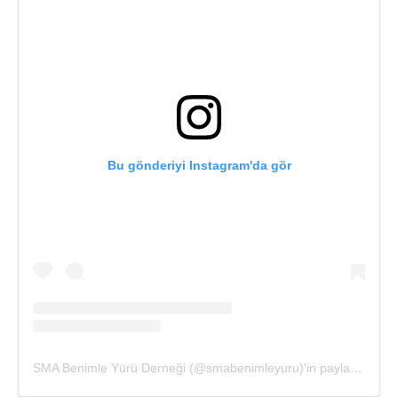
Bu gönderiyi Instagram'da gör
SMA Benimle Yürü Derneği (@smabenimleyuru)'in paylaştığı bir gönderi