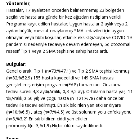
Yöntemler
;
Hastalar, 17 eyaletten önceden belirlenmemiş 23 bölgeden
seçildi ve hastalara günde bir kez ağızdan risdiplam verildi.
Programa kayıt edilen hastalar; Uygun hastalar 2 aylık veya 2
aydan büyük, mevcut onaylanmış SMA tedavileri için uygun
olmayan veya tıbbi koşullar, etkinlik eksikliği/kaybı ve COVID-19
pandemisi nedeniyle tedaviye devam edemeyen, 5q otozomal
resesif Tip 1 veya 2 SMA teşhisine sahip hastalardı.
Bulgular
;
Genel olarak, Tip 1 (n=73;%47.1) ve Tip 2 SMA teşhisi konmuş
(n=82;%52.9) 155 hasta kaydedildi ve 149 SMA hastası
genişletilmiş erişim programını(EAP) tamamladı. Ortalama
tedavi süresi 4,8 aydı(Aralık, 0,3-9,2 ay). Ortalama hasta yaşı 11
‘di(Aralık,0-50 yıl) ve çoğu hasta (n=121;%78) daha önce bir
tedavi ile tedavi edilmişti. En sık bildirilen yan etkiler diyare
(n=10;%6,5) , ateş (n=7;%4,5) ve üst solunum yolu enfeksiyonu
(n=3,%3,2).En sık bildiren ciddi yan etkiler
pnömoniydi(n=3;%1,9).Hiçbir ölüm kaydedilmedi.
Sonuç
: