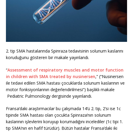
2. tip SMA hastalarında Spinraza tedavisinin solunum kaslarını
koruduğunu gösteren bir makale yayınlandı.
“
Assessment of respiratory muscles and motor function
in children with SMA treated by nusinersen
,” (“Nusinersen
ile tedavi edilen SMA hastası çocuklarda solunum kaslarının ve
motor fonksiyonlarının değerlendirilmesi”) başlıklı makale
Pediatric Pulmonology dergisinde yayınlandı.
Fransa’daki araştırmacılar bu çalışmada 14’ü 2. tip, 2’si ise 1c
tipinde SMA hastası olan çocukta Spinraza’nın solunum
kaslarının işlevlerini koruyup korumadığını incelediler (1c tipi 1.
tip SMA’nın en hafif türüdür). Bütün hastalar Fransa’daki iki