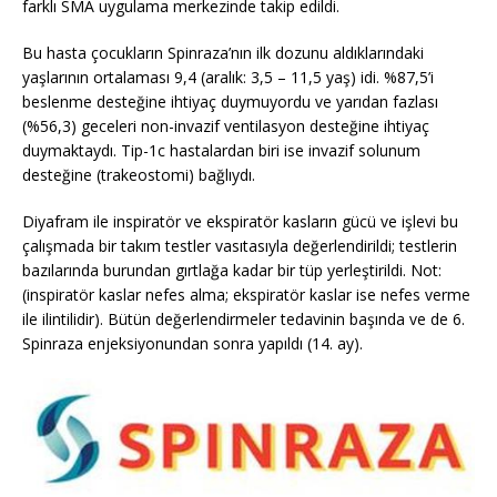
farklı SMA uygulama merkezinde takip edildi.
Bu hasta çocukların Spinraza’nın ilk dozunu aldıklarındaki
yaşlarının ortalaması 9,4 (aralık: 3,5 – 11,5 yaş) idi. %87,5’i
beslenme desteğine ihtiyaç duymuyordu ve yarıdan fazlası
(%56,3) geceleri non-invazif ventilasyon desteğine ihtiyaç
duymaktaydı. Tip-1c hastalardan biri ise invazif solunum
desteğine (trakeostomi) bağlıydı.
Diyafram ile inspiratör ve ekspiratör kasların gücü ve işlevi bu
çalışmada bir takım testler vasıtasıyla değerlendirildi; testlerin
bazılarında burundan gırtlağa kadar bir tüp yerleştirildi. Not:
(inspiratör kaslar nefes alma; ekspiratör kaslar ise nefes verme
ile ilintilidir). Bütün değerlendirmeler tedavinin başında ve de 6.
Spinraza enjeksiyonundan sonra yapıldı (14. ay).