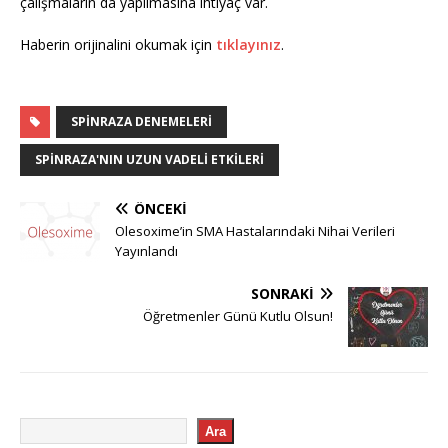
çalışmaların da yapılmasına ihtiyaç var.
Haberin orijinalini okumak için
tıklayınız
.
SPINRAZA DENEMELERI
SPINRAZA'NIN UZUN VADELI ETKILERI
ÖNCEKI
Olesoxime’in SMA Hastalarındaki Nihai Verileri
Yayınlandı
SONRAKI
Öğretmenler Günü Kutlu Olsun!
Ara