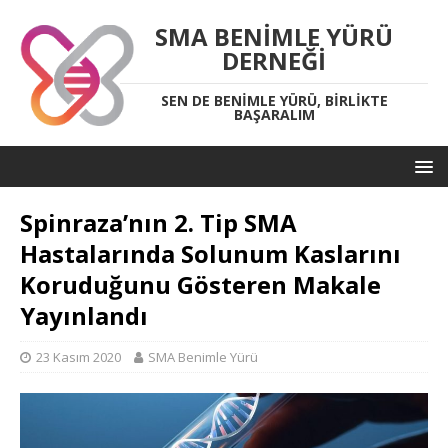
SMA BENIMLE YÜRÜ
DERNEĞI
SEN DE BENIMLE YÜRÜ, BIRLIKTE
BAŞARALIM
Spinraza’nın 2. Tip SMA
Hastalarında Solunum Kaslarını
Koruduğunu Gösteren Makale
Yayınlandı
23 Kasım 2020
SMA Benimle Yürü