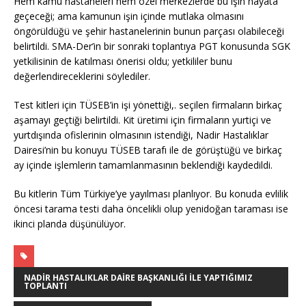
Hem kamu hastaneleri hem özel merkezlerde bu işin hayata
geçeceği; ama kamunun işin içinde mutlaka olmasını
öngörüldüğü ve şehir hastanelerinin bunun parçası olabileceği
belirtildi. SMA-Der’in bir sonraki toplantıya PGT konusunda SGK
yetkilisinin de katılması önerisi oldu; yetkililer bunu
değerlendireceklerini söylediler.
Test kitleri için TÜSEB’in işi yönettiği,. seçilen firmaların birkaç
aşamayı geçtiği belirtildi. Kit üretimi için firmaların yurtiçi ve
yurtdışında ofislerinin olmasının istendiği, Nadir Hastalıklar
Dairesi’nin bu konuyu TÜSEB tarafı ile de görüştüğü ve birkaç
ay içinde işlemlerin tamamlanmasının beklendiği kaydedildi.
Bu kitlerin Tüm Türkiye’ye yayılması planlıyor. Bu konuda evlilik
öncesi tarama testi daha öncelikli olup yenidoğan taraması ise
ikinci planda düşünülüyor.
NADIR HASTALIKLAR DAIRE BAŞKANLIĞI ILE YAPTIĞIMIZ
TOPLANTI