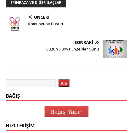
SPINRAZA VE DIĞER İLAÇLAR
ÖNCEKI
Kamuoyuna Duyuru
SONRAKI
Bugün Dünya Engelliler Günü
Ara
BAĞIŞ
Bağış Yapın
HIZLI ERIŞIM