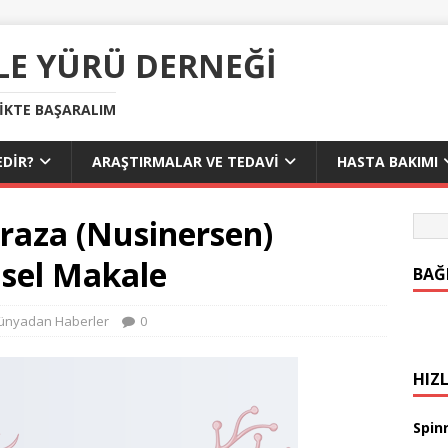
LE YÜRÜ DERNEĞI
LIKTE BAŞARALIM
DIR?
ARAŞTIRMALAR VE TEDAVI
HASTA BAKIMI
raza (Nusinersen)
msel Makale
BAĞ
ünyadan Haberler
0
HIZL
Spinr