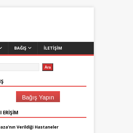
BAĞIŞ
İLETIŞIM
Ara
IŞ
Bağış Yapın
I ERIŞIM
aza’nın Verildiği Hastaneler