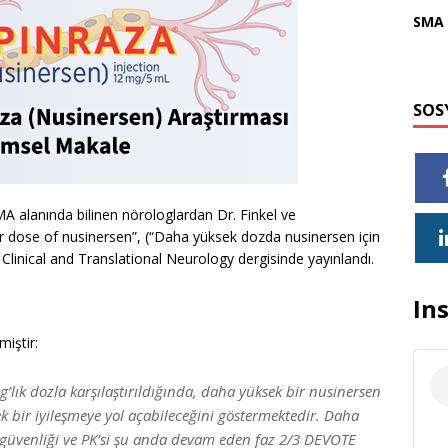
SMA 
SOS
MA alanında bilinen nörologlardan Dr. Finkel ve
gher dose of nusinersen”, (“Daha yüksek dozda nusinersen için
f Clinical and Translational Neurology dergisinde yayınlandı.
In
iştir:
’lık dozla karşılaştırıldığında, daha yüksek bir nusinersen
ek bir iyileşmeye yol açabileceğini göstermektedir. Daha
 güvenliği ve PK’si şu anda devam eden faz 2/3 DEVOTE