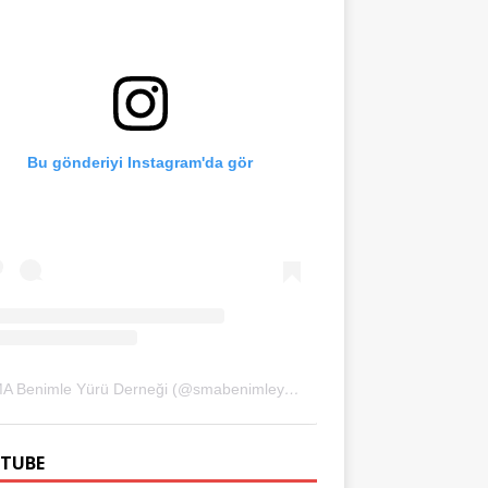
Bu gönderiyi Instagram'da gör
SMA Benimle Yürü Derneği (@smabenimleyuru)'in paylaştığı bir gönderi
TUBE