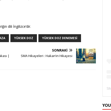
riğin dili İngilizce’dir.
AZA
YÜKSEK DOZ
YÜKSEK DOZ DENEMESI
SONRAKI
kası |
SMA Hikayeleri : Hakan’ın Hikayesi
YOU