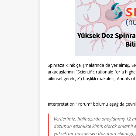
Spinraza klinik çalışmalarında da yer almış, S
arkadaşlarının “Scientific rationale for a hi
bilimsel gerekçe”) başlıklı makalesi, Annals o
Interpretation “Yorum” bölümü aşağıda çevrilm
Verilerimiz, halihazırda onaylanmış 12 mg
dozunun etkinlikte klinik olarak anlamlı 
yüksek bir nusinersen dozunun etkinliği,