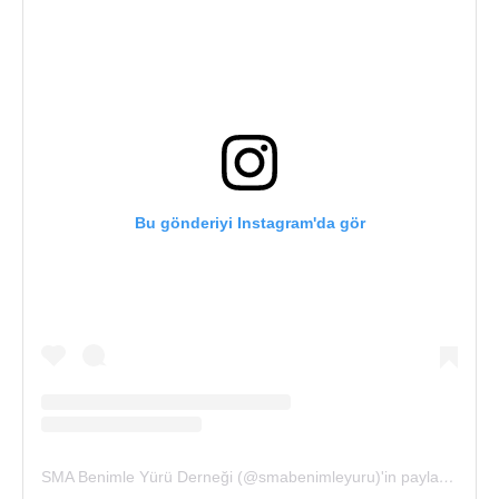
Bu gönderiyi Instagram'da gör
SMA Benimle Yürü Derneği (@smabenimleyuru)'in paylaştığı bir gönderi