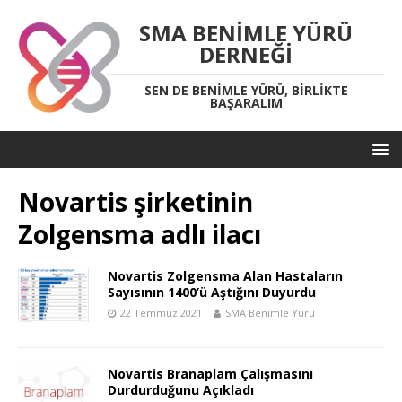
SMA BENIMLE YÜRÜ
DERNEĞI
SEN DE BENIMLE YÜRÜ, BIRLIKTE
BAŞARALIM
Novartis şirketinin
Zolgensma adlı ilacı
Novartis Zolgensma Alan Hastaların
Sayısının 1400’ü Aştığını Duyurdu
22 Temmuz 2021
SMA Benimle Yürü
Novartis Branaplam Çalışmasını
Durdurduğunu Açıkladı