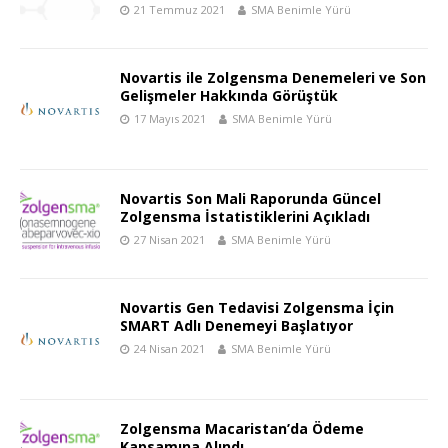
21 Temmuz 2021
SMA Benimle Yürü
Novartis ile Zolgensma Denemeleri ve Son
Gelişmeler Hakkında Görüştük
17 Mayıs 2021
SMA Benimle Yürü
Novartis Son Mali Raporunda Güncel
Zolgensma İstatistiklerini Açıkladı
27 Nisan 2021
SMA Benimle Yürü
Novartis Gen Tedavisi Zolgensma İçin
SMART Adlı Denemeyi Başlatıyor
24 Nisan 2021
SMA Benimle Yürü
Zolgensma Macaristan’da Ödeme
Kapsamına Alındı