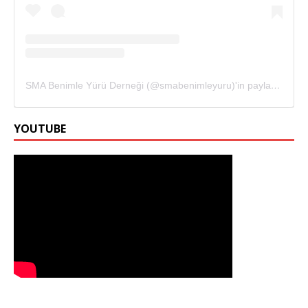
SMA Benimle Yürü Derneği (@smabenimleyuru)'in paylaştığı bir gönderi
YOUTUBE