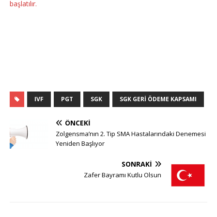
başlatılır.
IVF
PGT
SGK
SGK GERI ÖDEME KAPSAMI
ÖNCEKI
Zolgensma’nın 2. Tip SMA Hastalarındaki Denemesi
Yeniden Başlıyor
SONRAKI
Zafer Bayramı Kutlu Olsun