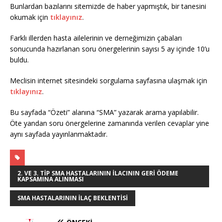
Bunlardan bazılarını sitemizde de haber yapmıştık, bir tanesini
okumak için
tıklayınız
.
Farklı illerden hasta ailelerinin ve derneğimizin çabaları
sonucunda hazırlanan soru önergelerinin sayısı 5 ay içinde 10’u
buldu.
Meclisin internet sitesindeki sorgulama sayfasına ulaşmak için
tıklayınız
.
Bu sayfada “Özeti” alanına “SMA” yazarak arama yapılabilir.
Öte yandan soru önergelerine zamanında verilen cevaplar yine
aynı sayfada yayınlanmaktadır.
2. VE 3. TIP SMA HASTALARININ ILACININ GERI ÖDEME
KAPSAMINA ALINMASI
SMA HASTALARININ İLAÇ BEKLENTISI