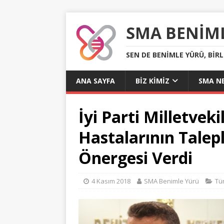
SMA BENIM
SEN DE BENIMLE YÜRÜ, BIR
ANA SAYFA
BIZ KIMIZ
SMA NE
İyi Parti Milletvek
Hastalarının Talep
Önergesi Verdi
4 Kasım 2018
SMA Benimle Yürü
Tü