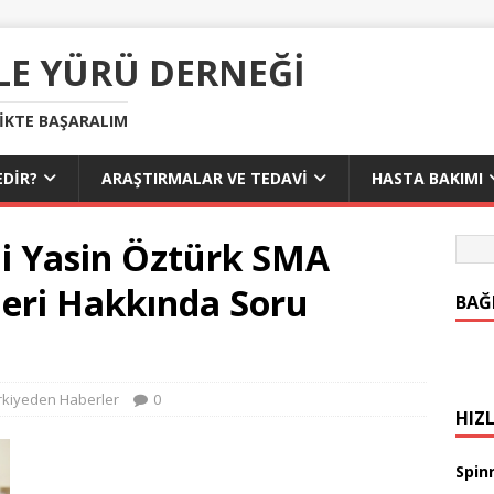
LE YÜRÜ DERNEĞI
LIKTE BAŞARALIM
DIR?
ARAŞTIRMALAR VE TEDAVI
HASTA BAKIMI
ili Yasin Öztürk SMA
leri Hakkında Soru
BAĞ
rkiyeden Haberler
0
HIZL
Spinr