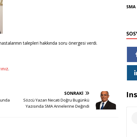
SMA 
SOS
 hastalarının talepleri hakkında soru önergesi verdi.
yınız
.
In
SONRAKI
usunda
Sözcü Yazarı Necati Doğru Bugünkü
Yazısında SMA Annelerine Değindi