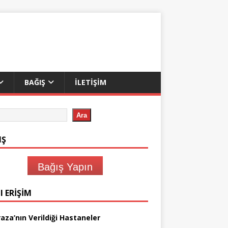
BAĞIŞ
İLETIŞIM
Ara
IŞ
Bağış Yapın
I ERIŞIM
aza’nın Verildiği Hastaneler