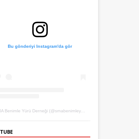
Bu gönderiyi Instagram'da gör
SMA Benimle Yürü Derneği (@smabenimleyuru)'in paylaştığı bir gönderi
TUBE