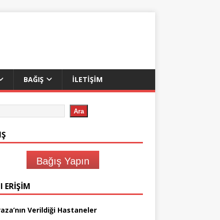
BAĞIŞ
İLETIŞIM
Ara
IŞ
Bağış Yapın
I ERIŞIM
aza’nın Verildiği Hastaneler