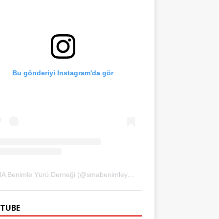
Bu gönderiyi Instagram'da gör
SMA Benimle Yürü Derneği (@smabenimleyuru)'in paylaştığı bir gönderi
TUBE