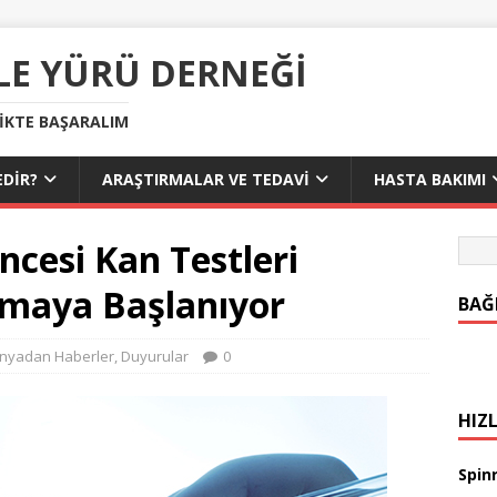
LE YÜRÜ DERNEĞI
LIKTE BAŞARALIM
DIR?
ARAŞTIRMALAR VE TEDAVI
HASTA BAKIMI
cesi Kan Testleri
lmaya Başlanıyor
BAĞ
nyadan Haberler
,
Duyurular
0
HIZL
Spinr