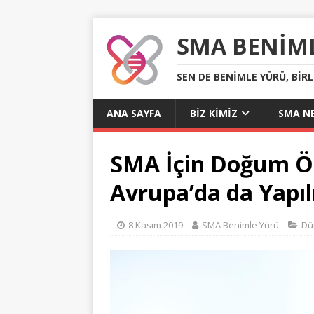
SMA BENIM
SEN DE BENIMLE YÜRÜ, BIR
ANA SAYFA
BIZ KIMIZ
SMA NE
SMA İçin Doğum Ön
Avrupa’da da Yapı
8 Kasım 2019
SMA Benimle Yürü
Dü