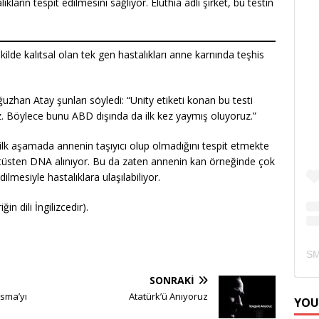
kların tespit edilmesini sağlıyor. Eluthia adlı şirket, bu testin
de kalıtsal olan tek gen hastalıkları anne karnında teşhis
zhan Atay şunları söyledi: “Unity etiketi konan bu testi
Böylece bunu ABD dışında da ilk kez yaymış oluyoruz.”
lk aşamada annenin taşıyıcı olup olmadığını tespit etmekte
n fetüsten DNA alınıyor. Bu da zaten annenin kan örneğinde çok
lmesiyle hastalıklara ulaşılabiliyor.
iğin dili İngilizcedir).
SONRAKI
sma’yı
Atatürk’ü Anıyoruz
YOU