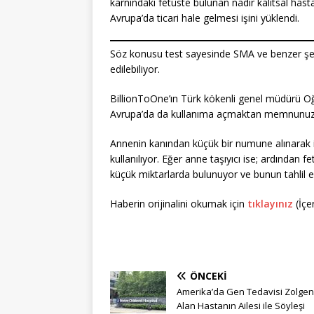
karnındaki fetüste bulunan nadir kalıtsal hastalı
Avrupa’da ticari hale gelmesi işini yüklendi.
Söz konusu test sayesinde SMA ve benzer şekil
edilebiliyor.
BillionToOne’ın Türk kökenli genel müdürü Oğu
Avrupa’da da kullanıma açmaktan memnunuz. 
Annenin kanından küçük bir numune alınarak i
kullanılıyor. Eğer anne taşıyıcı ise; ardında
küçük miktarlarda bulunuyor ve bunun tahlil edi
Haberin orijinalini okumak için
tıklayınız
(İçer
ÖNCEKI
Amerika’da Gen Tedavisi Zolgen
Alan Hastanın Ailesi ile Söyleşi