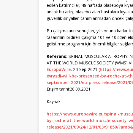
edilen katılımcılar, 48 haftada plaseboya kıy
ancak bu artış, plasebo alan hastalara kıyasla i
güvenlik sinyalleri tanımlanmadan önceki çalışm
Bu çalışmaların sonuçları, yıl sonuna kadar
tasarımını bildiren Çalışma 101 ve 102’den eld
geliştirme programı için önemli bilgiler sağlamı
Referans:
SPINAL MUSCULAR ATROPHY: N
AT THE WORLD MUSCLE SOCIETY (WMS) VI
EuropaWire
, 24-Sep-2021 (
https://news.e
evrysdi-will-be-presented-by-roche-at-t
september-2021/eu-press-release/2021/0
Erişim tarihi:28.09.2021
Kaynak :
https://news.europawire.eu/spinal-muscu
by-roche-at-the-world-muscle-society-w
release/2021/09/24/12/01/03/91850/?amp&