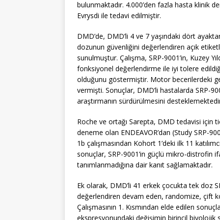
bulunmaktadır. 4.000’den fazla hasta klinik d
Evrysdi ile tedavi edilmiştir.
DMD’de, DMD’li 4 ve 7 yaşındaki dört ayaktan
dozunun güvenliğini değerlendiren açık etiketl
sunulmuştur. Çalışma, SRP-9001’in, Kuzey Yıl
fonksiyonel değerlendirme ile iyi tolere edild
olduğunu göstermiştir. Motor becerilerdeki gel
vermişti. Sonuçlar, DMD’li hastalarda SRP-9001
araştırmanın sürdürülmesini desteklemektedir
Roche ve ortağı Sarepta, DMD tedavisi için tic
deneme olan ENDEAVOR’dan (Study SRP-9001-10
1b çalışmasından Kohort 1’deki ilk 11 katılımc
sonuçlar, SRP-9001’in güçlü mikro-distrofin if
tanımlanmadığına dair kanıt sağlamaktadır.
Ek olarak, DMD’li 41 erkek çocukta tek doz SRP-9
değerlendiren devam eden, randomize, çift kö
Çalışmasının 1. Kısmından elde edilen sonuçlar
ekspresyonundaki değişimin birincil biyolojik 