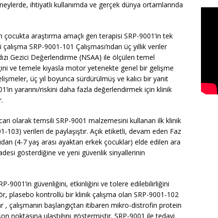
eneylerde, ihtiyatlı kullanımda ve gerçek dünya ortamlarında
 çocukta araştırma amaçlı gen terapisi SRP-9001’in tek
i çalışma SRP-9001-101 Çalışması’ndan üç yıllık veriler
dızı Gezici Değerlendirme (NSAA) ile ölçülen temel
iğini ve temele kıyasla motor yetenekte genel bir gelişme
işmeler, üç yıl boyunca sürdürülmüş ve kalıcı bir yanıt
’in yararını/riskini daha fazla değerlendirmek için klinik
.
ari olarak temsili SRP-9001 malzemesini kullanan ilk klinik
3) verileri de paylaşıştır. Açık etiketli, devam eden Faz
ıdan (4-7 yaş arası ayaktan erkek çocuklar) elde edilen ara
adesi gösterdiğine ve yeni güvenlik sinyallerinin
001’in güvenliğini, etkinliğini ve tolere edilebilirliğini
r, plasebo kontrollü bir klinik çalışma olan SRP-9001-102
 , çalışmanın başlangıçtan itibaren mikro-distrofin protein
son noktasına ulaştığını göstermiştir. SRP-9001 ile tedavi