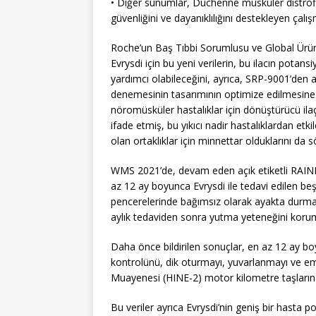
• Diğer sunumlar, Duchenne musküler distrofi
güvenliğini ve dayanıklılığını destekleyen çalı
Roche’un Baş Tıbbi Sorumlusu ve Global Ürün
Evrysdi için bu yeni verilerin, bu ilacın pota
yardımcı olabileceğini, ayrıca, SRP-9001’den a
denemesinin tasarımının optimize edilmesine 
nöromüsküler hastalıklar için dönüştürücü i
ifade etmiş, bu yıkıcı nadir hastalıklardan etki
olan ortaklıklar için minnettar olduklarını da s
WMS 2021’de, devam eden açık etiketli RAIN
az 12 ay boyunca Evrysdi ile tedavi edilen beş
pencerelerinde bağımsız olarak ayakta durma
aylık tedaviden sonra yutma yeteneğini korum
Daha önce bildirilen sonuçlar, en az 12 ay bo
kontrolünü, dik oturmayı, yuvarlanmayı ve 
Muayenesi (HINE-2) motor kilometre taşlarına 
Bu veriler ayrıca Evrysdi’nin geniş bir hasta 