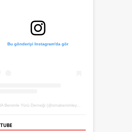
Bu gönderiyi Instagram'da gör
SMA Benimle Yürü Derneği (@smabenimleyuru)'in paylaştığı bir gönderi
TUBE