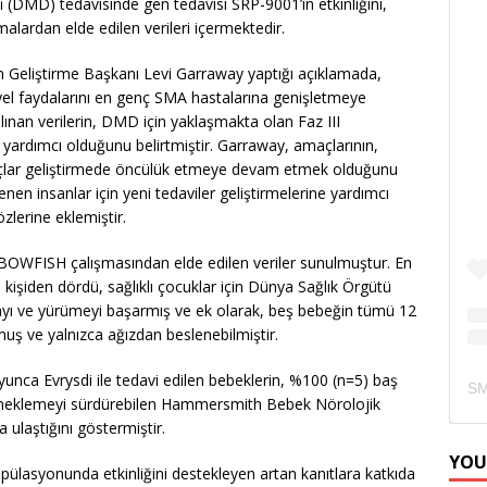
 (DMD) tedavisinde gen tedavisi SRP-9001’in etkinliğini,
şmalardan elde edilen verileri içermektedir.
 Geliştirme Başkanı Levi Garraway yaptığı açıklamada,
nsiyel faydalarını en genç SMA hastalarına genişletmeye
lınan verilerin, DMD için yaklaşmakta olan Faz III
yardımcı olduğunu belirtmiştir. Garraway, amaçlarının,
laçlar geliştirmede öncülük etmeye devam etmek olduğunu
lenen insanlar için yeni tedaviler geliştirmelerine yardımcı
özlerine eklemiştir.
BOWFISH çalışmasından elde edilen veriler sunulmuştur. En
 kişiden dördü, sağlıklı çocuklar için Dünya Sağlık Örgütü
yı ve yürümeyi başarmış ve ek olarak, beş bebeğin tümü 12
uş ve yalnızca ağızdan beslenebilmiştir.
yunca Evrysdi ile tedavi edilen bebeklerin, %100 (n=5) baş
emeklemeyi sürdürebilen Hammersmith Bebek Nörolojik
ulaştığını göstermiştir.
YOU
popülasyonunda etkinliğini destekleyen artan kanıtlara katkıda