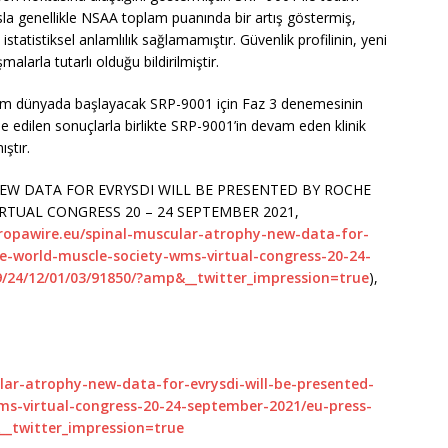
asla genellikle NSAA toplam puanında bir artış göstermiş,
statistiksel anlamlılık sağlamamıştır. Güvenlik profilinin, yeni
alarla tutarlı olduğu bildirilmiştir.
 tüm dünyada başlayacak SRP-9001 için Faz 3 denemesinin
e edilen sonuçlarla birlikte SRP-9001’in devam eden klinik
ştır.
EW DATA FOR EVRYSDI WILL BE PRESENTED BY ROCHE
RTUAL CONGRESS 20 – 24 SEPTEMBER 2021,
uropawire.eu/spinal-muscular-atrophy-new-data-for-
he-world-muscle-society-wms-virtual-congress-20-24-
9/24/12/01/03/91850/?amp&__twitter_impression=true
),
lar-atrophy-new-data-for-evrysdi-will-be-presented-
ms-virtual-congress-20-24-september-2021/eu-press-
__twitter_impression=true