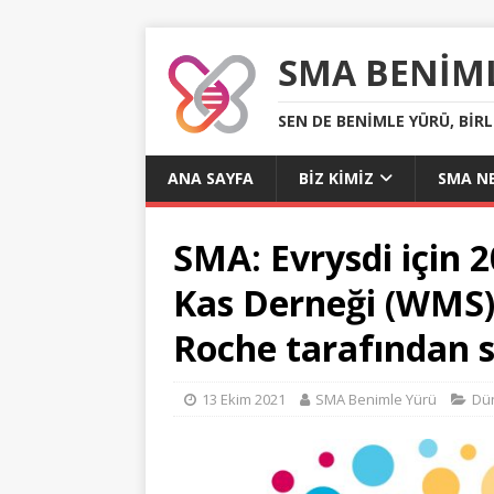
SMA BENIM
SEN DE BENIMLE YÜRÜ, BIR
ANA SAYFA
BIZ KIMIZ
SMA NE
SMA: Evrysdi için 
Kas Derneği (WMS)
Roche tarafından s
13 Ekim 2021
SMA Benimle Yürü
Dü