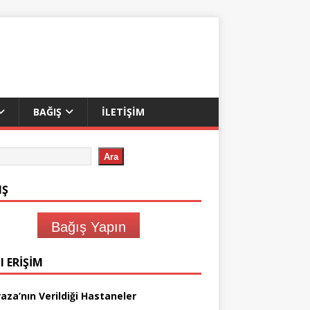
BAĞIŞ
İLETIŞIM
Ara
IŞ
Bağış Yapın
I ERIŞIM
aza’nın Verildiği Hastaneler