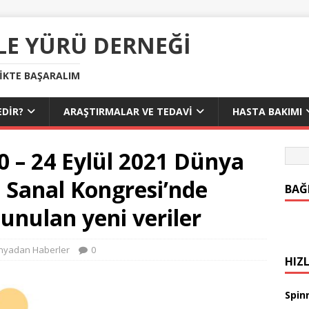
LE YÜRÜ DERNEĞI
LIKTE BAŞARALIM
DIR?
ARAŞTIRMALAR VE TEDAVI
HASTA BAKIMI
20 – 24 Eylül 2021 Dünya
 Sanal Kongresi’nde
BAĞ
unulan yeni veriler
nyadan Haberler
0
HIZL
Spinr