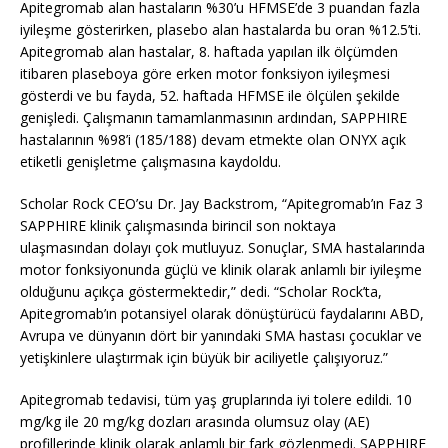
Apitegromab alan hastaların %30’u HFMSE’de 3 puandan fazla
iyileşme gösterirken, plasebo alan hastalarda bu oran %12.5’ti.
Apitegromab alan hastalar, 8. haftada yapılan ilk ölçümden
itibaren plaseboya göre erken motor fonksiyon iyileşmesi
gösterdi ve bu fayda, 52. haftada HFMSE ile ölçülen şekilde
genişledi. Çalışmanın tamamlanmasının ardından, SAPPHIRE
hastalarının %98’i (185/188) devam etmekte olan ONYX açık
etiketli genişletme çalışmasına kaydoldu.
Scholar Rock CEO’su Dr. Jay Backstrom, “Apitegromab’ın Faz 3
SAPPHIRE klinik çalışmasında birincil son noktaya
ulaşmasından dolayı çok mutluyuz. Sonuçlar, SMA hastalarında
motor fonksiyonunda güçlü ve klinik olarak anlamlı bir iyileşme
olduğunu açıkça göstermektedir,” dedi. “Scholar Rock’ta,
Apitegromab’ın potansiyel olarak dönüştürücü faydalarını ABD,
Avrupa ve dünyanın dört bir yanındaki SMA hastası çocuklar ve
yetişkinlere ulaştırmak için büyük bir aciliyetle çalışıyoruz.”
Apitegromab tedavisi, tüm yaş gruplarında iyi tolere edildi. 10
mg/kg ile 20 mg/kg dozları arasında olumsuz olay (AE)
profillerinde klinik olarak anlamlı bir fark gözlenmedi. SAPPHIRE