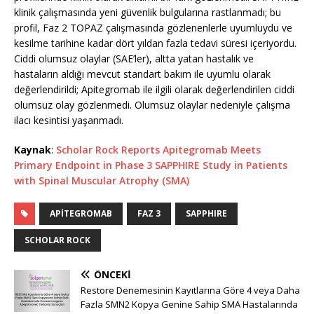
klinik çalışmasında yeni güvenlik bulgularına rastlanmadı; bu
profil, Faz 2 TOPAZ çalışmasında gözlenenlerle uyumluydu ve
kesilme tarihine kadar dört yıldan fazla tedavi süresi içeriyordu.
Ciddi olumsuz olaylar (SAE’ler), altta yatan hastalık ve
hastaların aldığı mevcut standart bakım ile uyumlu olarak
değerlendirildi; Apitegromab ile ilgili olarak değerlendirilen ciddi
olumsuz olay gözlenmedi. Olumsuz olaylar nedeniyle çalışma
ilacı kesintisi yaşanmadı.
Kaynak
:
Scholar Rock Reports Apitegromab Meets
Primary Endpoint in Phase 3 SAPPHIRE Study in Patients
with Spinal Muscular Atrophy (SMA)
APITEGROMAB
FAZ 3
SAPPHIRE
SCHOLAR ROCK
ÖNCEKI
Restore Denemesinin Kayıtlarına Göre 4 veya Daha
Fazla SMN2 Kopya Genine Sahip SMA Hastalarında