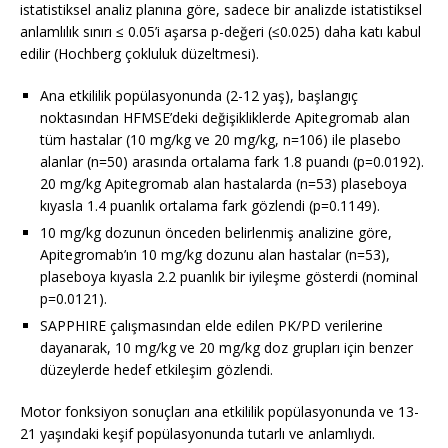
istatistiksel analiz planına göre, sadece bir analizde istatistiksel
anlamlılık sınırı ≤ 0.05’i aşarsa p-değeri (≤0.025) daha katı kabul
edilir (Hochberg çokluluk düzeltmesi).
Ana etkililik popülasyonunda (2-12 yaş), başlangıç
noktasından HFMSE’deki değişikliklerde Apitegromab alan
tüm hastalar (10 mg/kg ve 20 mg/kg, n=106) ile plasebo
alanlar (n=50) arasında ortalama fark 1.8 puandı (p=0.0192).
20 mg/kg Apitegromab alan hastalarda (n=53) plaseboya
kıyasla 1.4 puanlık ortalama fark gözlendi (p=0.1149).
10 mg/kg dozunun önceden belirlenmiş analizine göre,
Apitegromab’ın 10 mg/kg dozunu alan hastalar (n=53),
plaseboya kıyasla 2.2 puanlık bir iyileşme gösterdi (nominal
p=0.0121).
SAPPHIRE çalışmasından elde edilen PK/PD verilerine
dayanarak, 10 mg/kg ve 20 mg/kg doz grupları için benzer
düzeylerde hedef etkileşim gözlendi.
Motor fonksiyon sonuçları ana etkililik popülasyonunda ve 13-
21 yaşındaki keşif popülasyonunda tutarlı ve anlamlıydı.