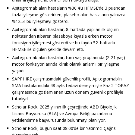
Apitegromab alan hastaların %30.4’ü HFMSE’de 3 puandan
fazla iyileşme gösterirken, plasebo alan hastaların yalnızca
%12.5’i bu iyileşmeyi gösterdi.
Apitegromab alan hastalar, 8. haftada yapılan ilk ölçüm
noktasından itibaren plaseboya kıyasla erken motor
fonksiyon iyileşmesi gösterdi ve bu fayda 52. haftada
HFMSE ile ölçülen şekilde devam etti.
Apitegromab alan hastalar, tüm yaş gruplarında (2-21 yaş)
motor fonksiyonlarında klinik olarak anlamlı bir iyileşme
yaşadı.
SAPPHIRE çalışmasındaki güvenlik profili, Apitegromab’ın
SMA hastalarındaki 48 aylık tedavi deneyimiyle Faz 2 TOPAZ
çalışmasında gözlemlenen uzun dönem güvenlik profiliyle
tutarlıydı.
Scholar Rock, 2025 yılının ilk çeyreğinde ABD Biyolojik
Lisans Başvurusu (BLA) ve Avrupa Birliği pazarlama
yetkilendirme başvurusunda bulunmayı planlıyor.
Scholar Rock, bugün saat 08:00’de bir Yatırımcı Çağrısı
düzenleyecek.