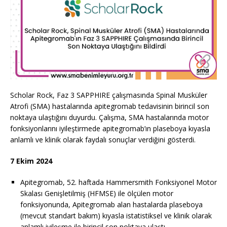
Scholar Rock, Faz 3 SAPPHIRE çalışmasında Spinal Musküler
Atrofi (SMA) hastalarında apitegromab tedavisinin birincil son
noktaya ulaştığını duyurdu. Çalışma, SMA hastalarında motor
fonksiyonlarını iyileştirmede apitegromab’ın plaseboya kıyasla
anlamlı ve klinik olarak faydalı sonuçlar verdiğini gösterdi.
7 Ekim 2024
Apitegromab, 52. haftada Hammersmith Fonksiyonel Motor
Skalası Genişletilmiş (HFMSE) ile ölçülen motor
fonksiyonunda, Apitegromab alan hastalarda plaseboya
(mevcut standart bakım) kıyasla istatistiksel ve klinik olarak
anlamlı iyileşme ile birincil son noktaya ulaştı.