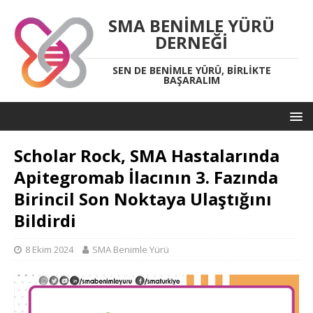
SMA BENIMLE YÜRÜ
DERNEĞI
SEN DE BENIMLE YÜRÜ, BIRLIKTE
BAŞARALIM
Scholar Rock, SMA Hastalarında
Apitegromab İlacının 3. Fazında
Birincil Son Noktaya Ulaştığını
Bildirdi
8 Ekim 2024
SMA Benimle Yürü