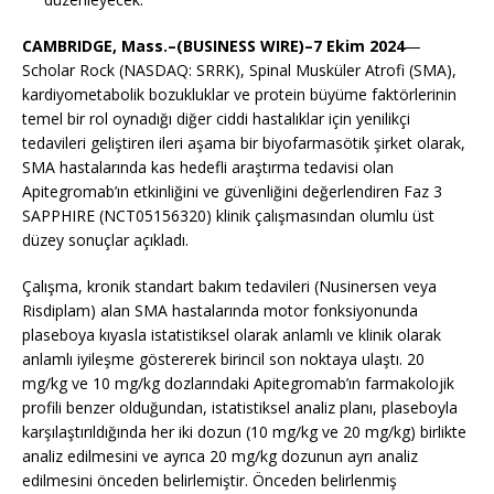
CAMBRIDGE, Mass.–(BUSINESS WIRE)–7 Ekim 2024
—
Scholar Rock (NASDAQ: SRRK), Spinal Musküler Atrofi (SMA),
kardiyometabolik bozukluklar ve protein büyüme faktörlerinin
temel bir rol oynadığı diğer ciddi hastalıklar için yenilikçi
tedavileri geliştiren ileri aşama bir biyofarmasötik şirket olarak,
SMA hastalarında kas hedefli araştırma tedavisi olan
Apitegromab’ın etkinliğini ve güvenliğini değerlendiren Faz 3
SAPPHIRE (NCT05156320) klinik çalışmasından olumlu üst
düzey sonuçlar açıkladı.
Çalışma, kronik standart bakım tedavileri (Nusinersen veya
Risdiplam) alan SMA hastalarında motor fonksiyonunda
plaseboya kıyasla istatistiksel olarak anlamlı ve klinik olarak
anlamlı iyileşme göstererek birincil son noktaya ulaştı. 20
mg/kg ve 10 mg/kg dozlarındaki Apitegromab’ın farmakolojik
profili benzer olduğundan, istatistiksel analiz planı, plaseboyla
karşılaştırıldığında her iki dozun (10 mg/kg ve 20 mg/kg) birlikte
analiz edilmesini ve ayrıca 20 mg/kg dozunun ayrı analiz
edilmesini önceden belirlemiştir. Önceden belirlenmiş