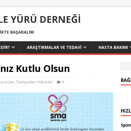
LE YÜRÜ DERNEĞI
LIKTE BAŞARALIM
DIR?
ARAŞTIRMALAR VE TEDAVI
HASTA BAKIMI
ız Kutlu Olsun
BAĞ
uyurular
,
Türkiyeden Haberler
0
HIZL
Spinr