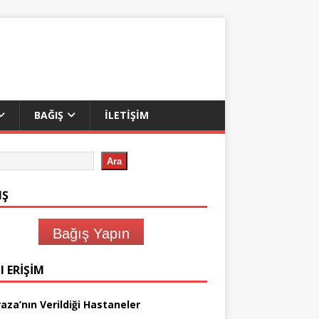
BAĞIŞ
İLETIŞIM
Ara
IŞ
Bağış Yapın
I ERIŞIM
aza’nın Verildiği Hastaneler