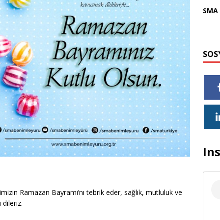
SMA 
SOS
In
timizin Ramazan Bayramı’nı tebrik eder, sağlık, mutluluk ve
dileriz.