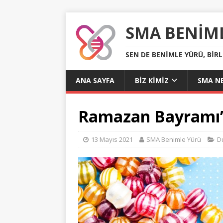
SMA BENIM
SEN DE BENIMLE YÜRÜ, BIR
ANA SAYFA
BIZ KIMIZ
SMA NE
Ramazan Bayramı’n
13 Mayıs 2021
SMA Benimle Yürü
D