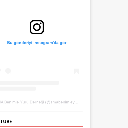
Bu gönderiyi Instagram'da gör
SMA Benimle Yürü Derneği (@smabenimleyuru)'in paylaştığı bir gönderi
TUBE