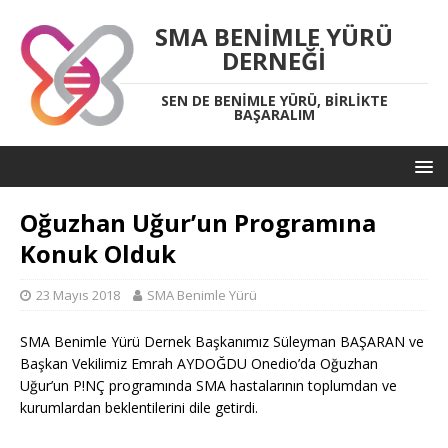
SMA BENIMLE YÜRÜ
DERNEĞI
SEN DE BENIMLE YÜRÜ, BIRLIKTE
BAŞARALIM
Oğuzhan Uğur’un Programına
Konuk Olduk
23 Mayıs 2018
SMA Benimle Yürü
SMA Benimle Yürü Dernek Başkanımız Süleyman BAŞARAN ve
Başkan Vekilimiz Emrah AYDOĞDU Onedio’da Oğuzhan
Uğur’un P!NÇ programında SMA hastalarının toplumdan ve
kurumlardan beklentilerini dile getirdi.