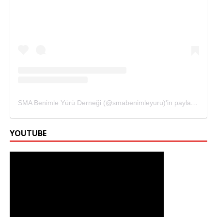
SMA Benimle Yürü Derneği (@smabenimleyuru)'in paylaştığı bir gönderi
YOUTUBE