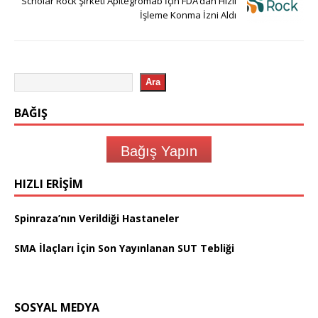
Scholar Rock Şirketi Apitegromab İçin FDA’dan Hızlı
İşleme Konma İzni Aldı
Ara
BAĞIŞ
Bağış Yapın
HIZLI ERIŞIM
Spinraza’nın Verildiği Hastaneler
SMA İlaçları İçin Son Yayınlanan SUT Tebliği
SOSYAL MEDYA