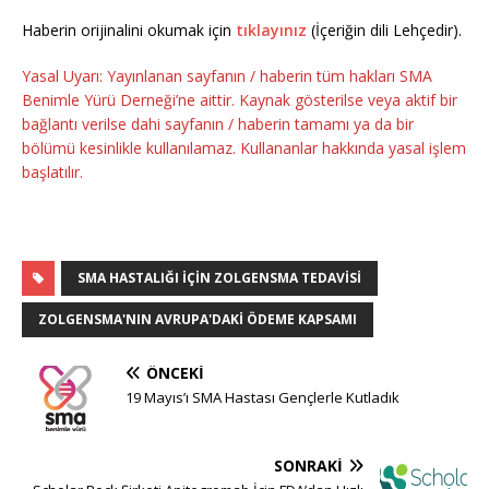
Haberin orijinalini okumak için
tıklayınız
(İçeriğin dili Lehçedir).
Yasal Uyarı: Yayınlanan sayfanın / haberin tüm hakları SMA
Benimle Yürü Derneği’ne aittir. Kaynak gösterilse veya aktif bir
bağlantı verilse dahi sayfanın / haberin tamamı ya da bir
bölümü kesinlikle kullanılamaz. Kullananlar hakkında yasal işlem
başlatılır.
SMA HASTALIĞI IÇIN ZOLGENSMA TEDAVISI
ZOLGENSMA'NIN AVRUPA'DAKI ÖDEME KAPSAMI
ÖNCEKI
19 Mayıs’ı SMA Hastası Gençlerle Kutladık
SONRAKI