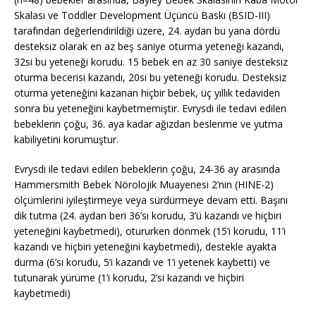
Skalası ve Toddler Development Üçüncü Baskı (BSID-III)
tarafından değerlendirildiği üzere, 24. aydan bu yana dördü
desteksiz olarak en az beş saniye oturma yeteneği kazandı,
32si bu yeteneği korudu. 15 bebek en az 30 saniye desteksiz
oturma becerisi kazandı, 20si bu yeteneği korudu. Desteksiz
oturma yeteneğini kazanan hiçbir bebek, üç yıllık tedaviden
sonra bu yeteneğini kaybetmemiştir. Evrysdi ile tedavi edilen
bebeklerin çoğu, 36. aya kadar ağızdan beslenme ve yutma
kabiliyetini korumuştur.
Evrysdi ile tedavi edilen bebeklerin çoğu, 24-36 ay arasında
Hammersmith Bebek Nörolojik Muayenesi 2’nin (HINE-2)
ölçümlerini iyileştirmeye veya sürdürmeye devam etti. Başını
dik tutma (24. aydan beri 36’sı korudu, 3’ü kazandı ve hiçbiri
yeteneğini kaybetmedi), otururken dönmek (15’i korudu, 11’i
kazandı ve hiçbiri yeteneğini kaybetmedi), destekle ayakta
durma (6’sı korudu, 5’i kazandı ve 1’i yetenek kaybetti) ve
tutunarak yürüme (1’i korudu, 2’si kazandı ve hiçbiri
kaybetmedi)