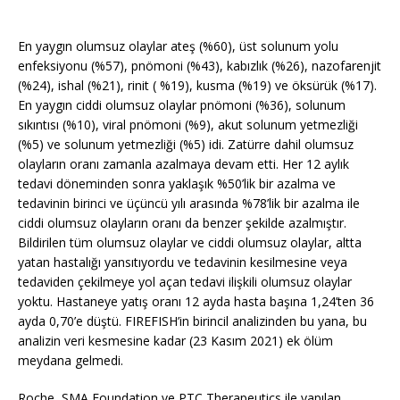
En yaygın olumsuz olaylar ateş (%60), üst solunum yolu
enfeksiyonu (%57), pnömoni (%43), kabızlık (%26), nazofarenjit
(%24), ishal (%21), rinit ( %19), kusma (%19) ve öksürük (%17).
En yaygın ciddi olumsuz olaylar pnömoni (%36), solunum
sıkıntısı (%10), viral pnömoni (%9), akut solunum yetmezliği
(%5) ve solunum yetmezliği (%5) idi. Zatürre dahil olumsuz
olayların oranı zamanla azalmaya devam etti. Her 12 aylık
tedavi döneminden sonra yaklaşık %50’lik bir azalma ve
tedavinin birinci ve üçüncü yılı arasında %78’lik bir azalma ile
ciddi olumsuz olayların oranı da benzer şekilde azalmıştır.
Bildirilen tüm olumsuz olaylar ve ciddi olumsuz olaylar, altta
yatan hastalığı yansıtıyordu ve tedavinin kesilmesine veya
tedaviden çekilmeye yol açan tedavi ilişkili olumsuz olaylar
yoktu. Hastaneye yatış oranı 12 ayda hasta başına 1,24’ten 36
ayda 0,70’e düştü. FIREFISH’in birincil analizinden bu yana, bu
analizin veri kesmesine kadar (23 Kasım 2021) ek ölüm
meydana gelmedi.
Roche, SMA Foundation ve PTC Therapeutics ile yapılan