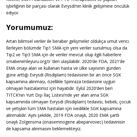
işbirliğinin bir parçası olarak Evrysdi’nin klinik gelişimine öncülük
ediyor.
Yorumumuz:
Artan bilimsel veriler ile beraber gelişmeler oldukça umut verici.
İlerleyen bölümde Tip1 SMA için yeni veriler sunulmuş olsa da
Tip2 ve Tip3 SMA için de veriler mevcut olup ilgili haberlere
smabenimleyuru.org.tr ‘den ulaşılabilir. 2020’de FDA, 2021’de
EMA onayı alan ve kullanan hasta ve ülke sayısının günden
güne arttığı Evrysdi (Risdiplam) tedavisinin bir an önce SGK
kapsamına alınması, özellikle Spinraza tedavisine uygun
olmayan hastalarımız için hayatidir. Eylül 2020’den beri
TITCK’nın Yurt Dışı İlaç Listesi’nde yer alan ama SGK
kapsamında olmayan Evrysdi (Risdiplam) tedavisi, bebek, çocuk
ve yetişkin tüm SMA hastaları için ivedilikle SGK kapsamına
alınmalıdır. Aynı şekilde, 2019 FDA onaylı, 2020 EMA şartlı
onaylı Zolgensma (onasemnogene abeparvovec) tedavinisin
de kapsama alınmasını beklemekteyiz.