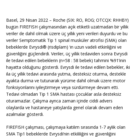
Basel, 29 Nisan 2022 – Roche (SIX: RO, ROG; OTCQX: RHHBY)
bugün FIREFISH çalışmasından açık etiketli uzatmadan bir yıllık
veriler de dahil olmak üzere üç yıllık yeni verileri duyurdu ve bu
veriler Semptomatik Tip 1 spinal musküler atrofisi (SMA) olan
bebeklerde Evrysdi® (risdiplam) ‘ın uzun vadeli etkinliğini ve
güvenliğini güçlendirdi. Veriler, üç yıllık tedaviden sonra Evrysdi
ile tedavi edilen bebeklerin (n=58 : 58 bebek) tahmini %91’inin
hayatta olduğunu gösterdi. Evrysdi ile tedavi edilen bebekler, iki
ila üç yıllık tedavi arasında yutma, desteksiz oturma, destekle
ayakta durma ve tutunarak yürüme dahil olmak üzere motor
fonksiyonlarını iyileştirmeye veya sürdürmeye devam etti.
Tedavi olmadan Tip 1 SMA hastası çocuklar asla desteksiz
oturamazlar. Çalışma ayrıca zaman içinde ciddi advers
olaylarda ve hastaneye yatışlarda genel olarak devam eden
azalmalar gösterdi.
FIREFISH çalışması, çalışmaya katılım sırasında 1-7 aylık olan
SMA Tip1 bebeklerde Evrysdi’nin etkililiğini ve güvenliğini