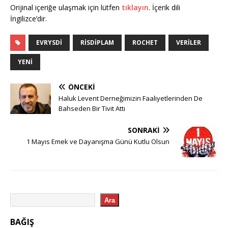
Orijinal içeriğe ulaşmak için lütfen
tıklayın
. İçerik dili
İngilizce’dir.
EVRYSDI
RISDIPLAM
ROCHET
VERILER
YENI
ÖNCEKI
Haluk Levent Derneğimizin Faaliyetlerinden De
Bahseden Bir Tivit Attı
SONRAKI
1 Mayıs Emek ve Dayanışma Günü Kutlu Olsun
Ara
BAĞIŞ