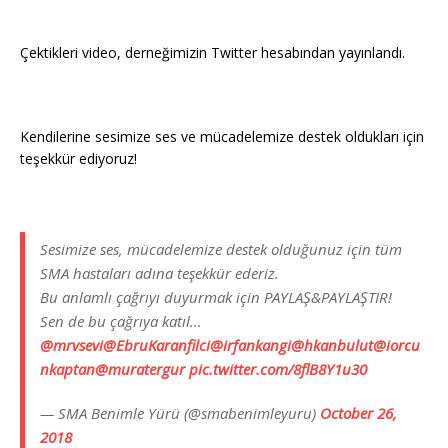
Çektikleri video, derneğimizin Twitter hesabından yayınlandı.
Kendilerine sesimize ses ve mücadelemize destek oldukları için
teşekkür ediyoruz!
Sesimize ses, mücadelemize destek olduğunuz için tüm
SMA hastaları adına teşekkür ederiz.
Bu anlamlı çağrıyı duyurmak için PAYLAŞ&PAYLAŞTIR!
Sen de bu çağrıya katıl…
@mrvsevi
@EbruKaranfilci
@irfankangi
@hkanbulut
@iorcu
nkaptan
@muratergur
pic.twitter.com/8flB8Y1u30
— SMA Benimle Yürü (@smabenimleyuru)
October 26,
2018