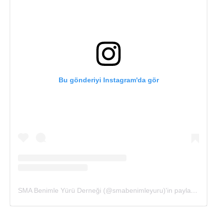
Bu gönderiyi Instagram'da gör
SMA Benimle Yürü Derneği (@smabenimleyuru)'in paylaştığı bir gönderi