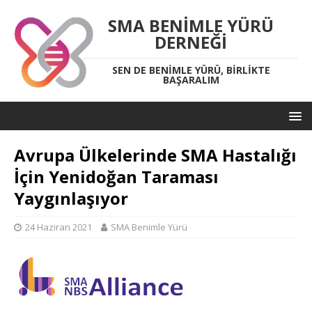
SMA BENIMLE YÜRÜ
DERNEĞI
SEN DE BENIMLE YÜRÜ, BIRLIKTE
BAŞARALIM
Avrupa Ülkelerinde SMA Hastalığı
İçin Yenidoğan Taraması
Yaygınlaşıyor
24 Haziran 2021
SMA Benimle Yürü