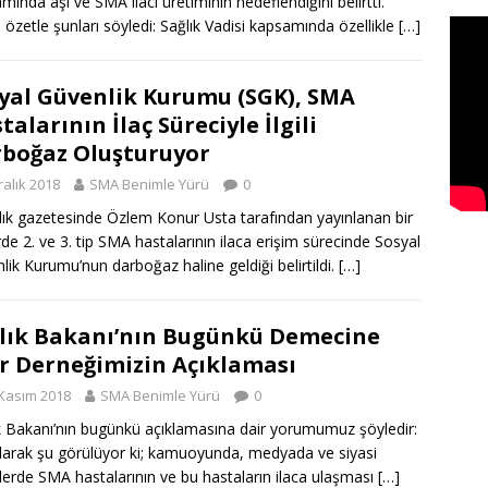
mında aşı ve SMA ilacı üretiminin hedeflendiğini belirtti.
 özetle şunları söyledi: Sağlık Vadisi kapsamında özellikle
[…]
yal Güvenlik Kurumu (SGK), SMA
talarının İlaç Süreciyle İlgili
boğaz Oluşturuyor
ralık 2018
SMA Benimle Yürü
0
lık gazetesinde Özlem Konur Usta tarafından yayınlanan bir
de 2. ve 3. tip SMA hastalarının ilaca erişim sürecinde Sosyal
lik Kurumu’nun darboğaz haline geldiği belirtildi.
[…]
lık Bakanı’nın Bugünkü Demecine
r Derneğimizin Açıklaması
Kasım 2018
SMA Benimle Yürü
0
k Bakanı’nın bugünkü açıklamasına dair yorumumuz şöyledir:
larak şu görülüyor ki; kamuoyunda, medyada ve siyasi
lerde SMA hastalarının ve bu hastaların ilaca ulaşması
[…]