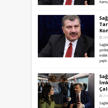
Kamu
Sağ
Tar
Kon
29 
Sağlık
yerlil
evlil
yaptı
Sağ
İmk
Çal
21 
Sağlı