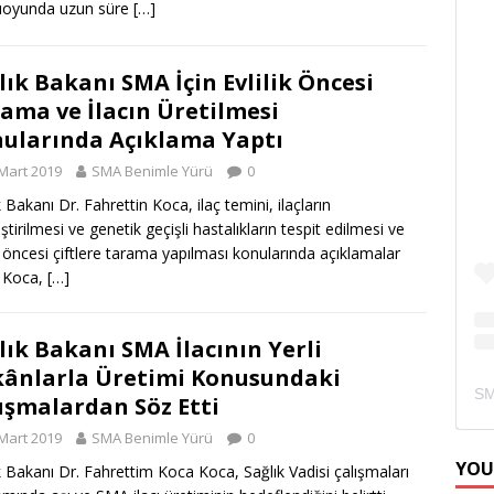
oyunda uzun süre
[…]
lık Bakanı SMA İçin Evlilik Öncesi
ama ve İlacın Üretilmesi
ularında Açıklama Yaptı
Mart 2019
SMA Benimle Yürü
0
 Bakanı Dr. Fahrettin Koca, ilaç temini, ilaçların
eştirilmesi ve genetik geçişli hastalıkların tespit edilmesi ve
ik öncesi çiftlere tarama yapılması konularında açıklamalar
. Koca,
[…]
lık Bakanı SMA İlacının Yerli
ânlarla Üretimi Konusundaki
ışmalardan Söz Etti
Mart 2019
SMA Benimle Yürü
0
YOU
k Bakanı Dr. Fahrettim Koca Koca, Sağlık Vadisi çalışmaları