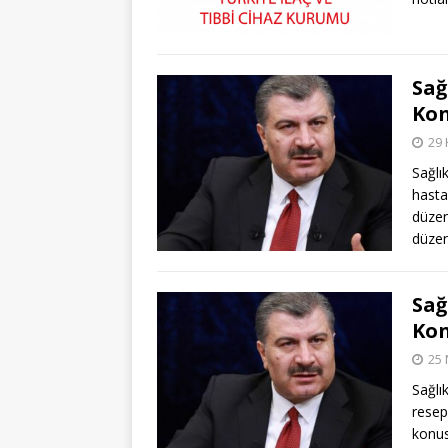
Sağ
Kon
29 
Sağlı
hasta
düzen
düze
Sağ
Kon
25 
Sağlı
resep
konus