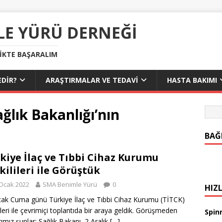
LE YÜRÜ DERNEĞI
LIKTE BAŞARALIM
DIR?
ARAŞTIRMALAR VE TEDAVI
HASTA BAKIMI
ğlık Bakanlığı’nın
BAĞ
kiye İlaç ve Tıbbi Cihaz Kurumu
kilileri ile Görüştük
Ocak 2022
SMA Benimle Yürü
0
HIZL
ak Cuma günü Türkiye İlaç ve Tıbbi Cihaz Kurumu (TİTCK)
lileri ile çevrimiçi toplantıda bir araya geldik. Görüşmeden
Spinr
rımız şunlar: Sağlık Bakanı, 2 Aralık
[…]