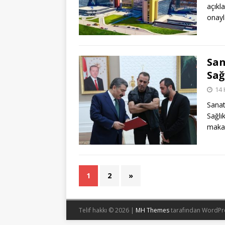
açıkl
onayl
San
Sağ
14 
Sanat
Sağlı
makam
1
2
»
Telif hakkı © 2026 |
MH Themes
tarafından WordPr