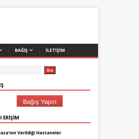
BAĞIŞ
İLETIŞIM
Ara
IŞ
Bağış Yapın
I ERIŞIM
aza’nın Verildiği Hastaneler