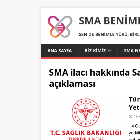
SMA BENIM
SEN DE BENIMLE YÜRÜ, BIR
ANA SAYFA
BIZ KIMIZ
SMA NE
SMA ilacı hakkında Sa
açıklaması
Tür
Yet
16 
14 Oc
yetki
notla