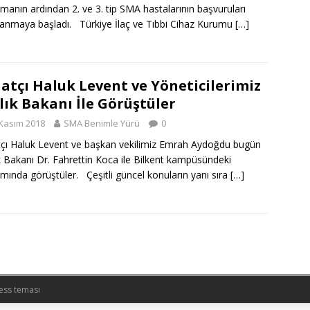
amanın ardından 2. ve 3. tip SMA hastalarının başvuruları
anmaya başladı. Türkiye İlaç ve Tıbbi Cihaz Kurumu
[…]
atçı Haluk Levent ve Yöneticilerimiz
lık Bakanı İle Görüştüler
Kasım 2018
SMA Benimle Yürü
0
çı Haluk Levent ve başkan vekilimiz Emrah Aydoğdu bugün
k Bakanı Dr. Fahrettin Koca ile Bilkent kampüsündeki
ında görüştüler. Çeşitli güncel konuların yanı sıra
[…]
ess teması