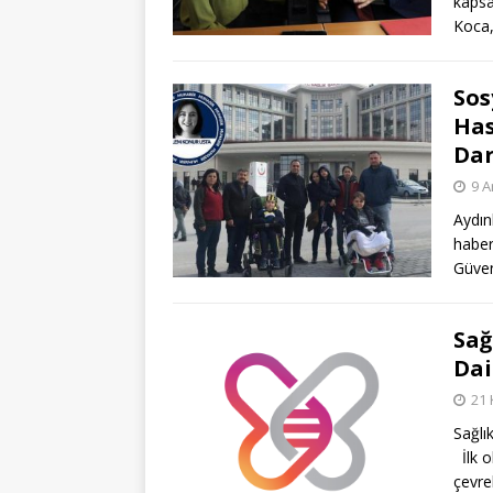
kapsa
Koca,
Sos
Has
Dar
9 A
Aydın
haber
Güven
Sağ
Dai
21 
Sağlı
İlk o
çevre