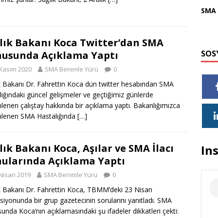
SMA 
lık Bakanı Koca Twitter’dan SMA
SOS
usunda Açıklama Yaptı
Kasım 2020
SMA Benimle Yürü
0
k Bakanı Dr. Fahrettin Koca dün twitter hesabından SMA
lığındaki güncel gelişmeler ve geçtiğimiz günlerde
lenen çalıştay hakkında bir açıklama yaptı. Bakanlığımızca
nlenen SMA Hastalığında
[…]
lık Bakanı Koca, Aşılar ve SMA İlacı
In
ularında Açıklama Yaptı
Nisan 2019
SMA Benimle Yürü
0
k Bakanı Dr. Fahrettin Koca, TBMM’deki 23 Nisan
siyonunda bir grup gazetecinin sorularını yanıtladı. SMA
unda Koca’nın açıklamasındaki şu ifadeler dikkatleri çekti: