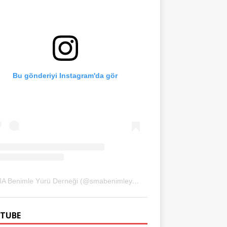
Bu gönderiyi Instagram'da gör
SMA Benimle Yürü Derneği (@smabenimleyuru)'in paylaştığı bir gönderi
TUBE