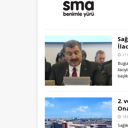
Sağ
İla
21 
Bugün
ilacıy
başlı
2. 
Ona
18 
Sağlı