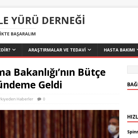
LE YÜRÜ DERNEĞI
LIKTE BAŞARALIM
DIR?
ARAŞTIRMALAR VE TEDAVI
HASTA BAKIMI
a Bakanlığı’nın Bütçe
ündeme Geldi
BAĞ
rkiyeden Haberler
0
HIZL
Spinr