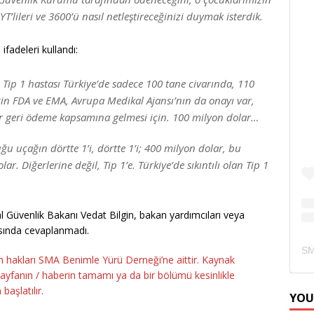
lileri ve 3600’ü nasıl netleştireceğinizi duymak isterdik.
ifadeleri kullandı:
Tip 1 hastası Türkiye’de sadece 100 tane civarında, 110
 için FDA ve EMA, Avrupa Medikal Ajansı’nın da onayı var,
var geri ödeme kapsamına gelmesi için. 100 milyon dolar…
 uçağın dörtte 1’i, dörtte 1’i; 400 milyon dolar, bu
. Diğerlerine değil, Tip 1’e. Türkiye’de sıkıntılı olan Tip 1
al Güvenlik Bakanı Vedat Bilgin, bakan yardımcıları veya
sında cevaplanmadı.
m hakları SMA Benimle Yürü Derneği’ne aittir. Kaynak
i sayfanın / haberin tamamı ya da bir bölümü kesinlikle
başlatılır.
YOU