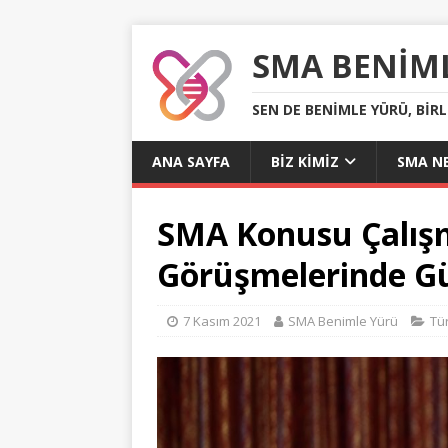
SMA BENIM
SEN DE BENIMLE YÜRÜ, BIR
ANA SAYFA
BIZ KIMIZ
SMA NE
SMA Konusu Çalışm
Görüşmelerinde G
7 Kasım 2021
SMA Benimle Yürü
Tü