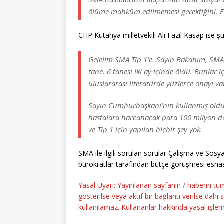
ölüme mahkûm edilmemesi gerektiğini, EYT’
CHP Kütahya milletvekili Ali Fazıl Kasap ise şu 
Gelelim SMA Tip 1’e. Sayın Bakanım, SMA 
tane. 6 tanesi iki ay içinde öldü. Bunlar
uluslararası literatürde yüzlerce onayı 
Sayın Cumhurbaşkanı’nın kullanmış olduğu
hastalara harcanacak para 100 milyon dolar
ve Tip 1 için yapılan hiçbir şey yok.
SMA ile ilgili sorulan sorular Çalışma ve Sosy
bürokratlar tarafından bütçe görüşmesi esna
Yasal Uyarı: Yayınlanan sayfanın / haberin tü
gösterilse veya aktif bir bağlantı verilse dah
kullanılamaz. Kullananlar hakkında yasal işlem 