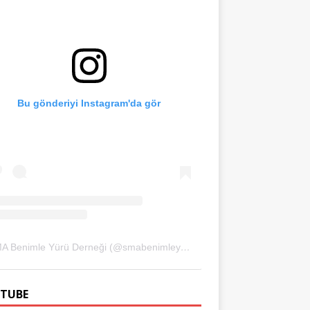
Bu gönderiyi Instagram'da gör
SMA Benimle Yürü Derneği (@smabenimleyuru)'in paylaştığı bir gönderi
TUBE