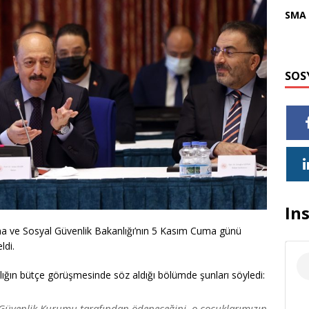
SMA 
SOS
In
ışma ve Sosyal Güvenlik Bakanlığı’nın 5 Kasım Cuma günü
ldi.
nlığın bütçe görüşmesinde söz aldığı bölümde şunları söyledi:
l Güvenlik Kurumu tarafından ödeneceğini, o çocuklarımızın