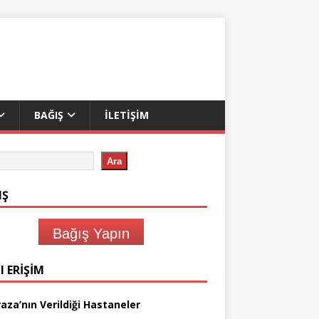
BAĞIŞ
İLETIŞIM
Ara
IŞ
Bağış Yapın
I ERIŞIM
aza’nın Verildiği Hastaneler