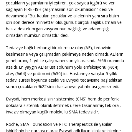
çocukların yaşamlarını iyileştiren, çok sayıda içgörü ve veri
sağlayan FIREFISH çalışmasının son okumasıdır.” dedi ve
devamında “Bu, katılan çocuklar ve ailelerinin yanı sıra bizim
için son derece minnettar olduğumuz birçok sağlık uzmanı ve
hasta destek organizasyonunun bağlılığı ve adanmışlığı
olmadan mümkün olmazdı.” dedi.
Tedaviye bağlı herhangi bir olumsuz olay (AE), tedavinin
kesilmesine veya çalışmadan çekilmeye neden olmadı. AE’lerin
genel oranı, 1. yılı ile çalışmanın son yılı arasında %66 oranında
azaldı. En yaygın AE’ler üst solunum yolu enfeksiyonu (%64),
ateş (%64) ve pnömoni (%50) idi. Hastaneye yatışlar 5 yıllık
tedavi süresi boyunca azaldı ve Evrysdi tedavisine başladıktan
sonra çocukların %22’sinin hastaneye yatırılması gerekmedi.
Evrysdi, hem merkezi sinir sistemine (CNS) hem de periferik
dokulara sistemik olarak iletilmek üzere tasarlanmış tek oral,
invaziv olmayan küçük moleküllü SMA tedavisidir.
Roche, SMA Foundation ve PTC Therapeutics ile yapılan
işbirliğinin bir parçası olarak Evrysdi adlı ilacın klinik gelişimine