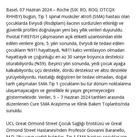
Basel, 07 Haziran 2024 – Roche (SIX: RO, ROG; OTCQX:
RHHBY) bugün, Tip 1 spinal musküler atrofi (SMA) hastası olan
çocuklarda Evrysdi (Risdiplam) ilacının sürdürülen etkinliği ve
güvenlik profilini doğrulayan yeni beş yıllık verileri duyuruldu.
Pivotal FIREFISH çalışmasının açık etiketli uzantısından elde
edilen verilere göre, 5. yılın sonunda, Evrysdi ile tedavi edilen
çocukların %91’i hayattaydı, %81’i kalıcı ventilasyon olmadan
hayattaydı ve çoğunluğu en az 30 saniye boyunca desteksiz
oturabiliyordu (%59). Beşinci yılın sonunda, yedi çocuk ayağa
kalkabiliyordu; üçü destekle, dördü desteksiz ve altısı destekle
yürüyebiliyordu. Hastalığı değiştiren bir tedavi olmadan, doğal
tarih çalışmaları SMA Tip 1 çocukların bu tür dönüm noktalarına
ulaşamayacağını ve genellikle iki yaşını geçemeyeceğini
göstermektedir. Veriler, 5 – 7 Haziran 2024 tarihleri arasında
düzenlenen Cure SMA Araştırma ve Klinik Bakım Toplantısı’nda
sunuldu.
UCL Great Ormond Street Çocuk Sağlığı Enstitüsü ve Great
Ormond Street Hastanesi’nden Profesör Giovanni Baranello,
M.D. “Bu uzun vadeli bulgular, Tip 1 SMA hastası çocuklar için