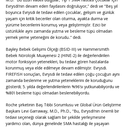
Evrysdi’nin devam eden faydasını doğruluyor,” dedi ve “Beş yıl
boyunca Evrysdi ile tedavi edilen çocuklar, gelişim ve günlük
yaşam için kritik beceriler olan oturma, ayakta durma ve
yürüme becerilerini korumuş veya geliştirmiştir. Ezici bir
üstünlükle aynı zamanda yutma ve besleme tüpü olmadan
yemek yeme yeteneğini de korudu..” dedi.
Bayley Bebek Gelişimi Ölçeği (BSID-III) ve Hammersmith
Bebek Nörolojik Muayenesi 2 (HINE-2) ile değerlendirilen
motor fonksiyon yetenekleri, bu tedavi gören hastalarda
korunmuş veya elde edilmeye devam edilmiştir. Evrysdi.
FIREFISH sonuçları, Evrysdi ile tedavi edilen çoğu çocuğun aynı
zamanda beslenme ve yutma yeteneklerini de koruduğunu
gösterdi; 5. yılda değerlendirilenlerin %96’sı yutkunabiliyordu ve
%80’i besleme tüpü olmadan beslenebiliyordu.
Roche şirketinin Baş Tıbbi Sorumlusu ve Global Ürün Geliştirme
Başkanı Levi Garraway, M.D., Ph.D., “Bu, Evrysdi’nin önemli bir
tedavi seçeneği olarak sağlam bir şekilde yerleşmesine
yardımcı olan, dünya genelinde SMA hastalığı ile yaşayan