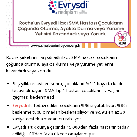
Roche şirketinin Evrysdi adlı ilacı, SMA hastası çocukların
çoğunda oturma, ayakta durma veya yürüme yetilerini
kazandırdı veya korudu.
Beş yıllık tedaviden sonra, çocukların %91’i hayatta kaldı —
tedavi olmayan, SMA Tip 1 hastası çocukların iki yaşını
geçmesi beklenmezdi.
Evrysdi
ile tedavi edilen çocukların %96’sı yutabiliyor, %80’i
beslenme tüpü olmadan beslenebiliyor ve %59’u en az 30
saniye destek almadan oturabiliyor.
Evrysdi artık dünya çapında 15.000’den fazla hastanın tedavi
edildiği 100’den fazla ülkede onaylanmıştır.