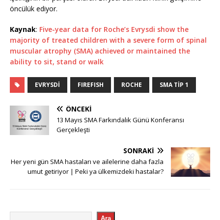
öncülük ediyor.
Kaynak
:
Five-year data for Roche’s Evrysdi show the
majority of treated children with a severe form of spinal
muscular atrophy (SMA) achieved or maintained the
ability to sit, stand or walk
EVRYSDI
FIREFISH
ROCHE
SMA TIP 1
ÖNCEKI
13 Mayıs SMA Farkındalık Günü Konferansı
Gerçekleşti
SONRAKI
Her yeni gün SMA hastaları ve ailelerine daha fazla
umut getiriyor | Peki ya ülkemizdeki hastalar?
Ara