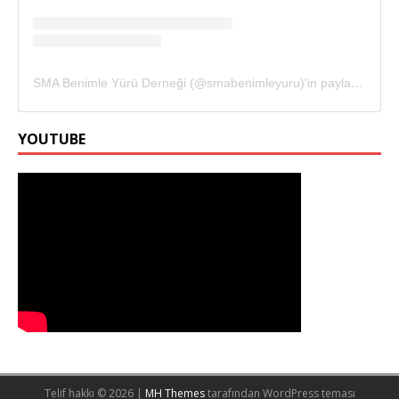
SMA Benimle Yürü Derneği (@smabenimleyuru)'in paylaştığı bir gönderi
YOUTUBE
Telif hakkı © 2026 |
MH Themes
tarafından WordPress teması