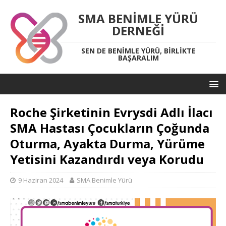
SMA BENIMLE YÜRÜ
DERNEĞI
SEN DE BENIMLE YÜRÜ, BIRLIKTE
BAŞARALIM
Roche Şirketinin Evrysdi Adlı İlacı
SMA Hastası Çocukların Çoğunda
Oturma, Ayakta Durma, Yürüme
Yetisini Kazandırdı veya Korudu
9 Haziran 2024
SMA Benimle Yürü