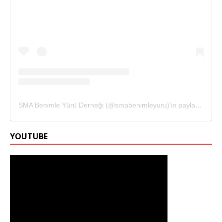
SMA Benimle Yürü Derneği (@smabenimleyuru)'in paylaştığı bir gönderi
YOUTUBE