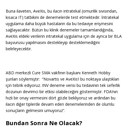
Buna ilaveten, AveXis, bu ilacın intratekal (omurilik sıvısından,
kısaca IT) tatbikini de denemelerde test etmektedir. İntratekal
uygulama daha büyük hastaların da bu tedaviye erişmesini
sağlayacaktır. Bütün bu klinik denemeler tamamlandığında,
AveXis eldeki verilerin intratekal uygulama için de ayrıca bir BLA
başvurusu yapılmasını destekleyip desteklemediğini
belirleyecektir.
ABD merkezli Cure SMA vakfının başkanı Kenneth Hobby
şunları söylemiştir: “Novartis ve AveXis’i bu noktaya ulaştıkları
için tebrik ediyoruz. INV deneme verisi bu tedavinin tek seferlik
dozunun devrimci bir etkisi olabileceğini göstermiştir. FDA’nın
hızlı bir onay vermesini dört gözle bekliyoruz ve ardından bu
ilacın diğer tiplerde devam eden denemelerinden de olumlu
sonuçların gelmesini umuyoruz”.
Bundan Sonra Ne Olacak?