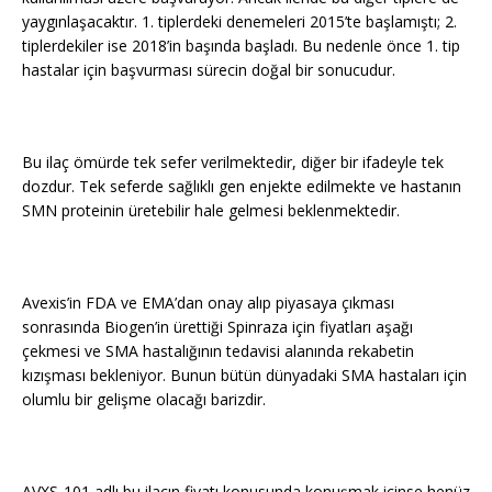
yaygınlaşacaktır. 1. tiplerdeki denemeleri 2015’te başlamıştı; 2.
tiplerdekiler ise 2018’in başında başladı. Bu nedenle önce 1. tip
hastalar için başvurması sürecin doğal bir sonucudur.
Bu ilaç ömürde tek sefer verilmektedir, diğer bir ifadeyle tek
dozdur. Tek seferde sağlıklı gen enjekte edilmekte ve hastanın
SMN proteinin üretebilir hale gelmesi beklenmektedir.
Avexis’in FDA ve EMA’dan onay alıp piyasaya çıkması
sonrasında Biogen’in ürettiği Spinraza için fiyatları aşağı
çekmesi ve SMA hastalığının tedavisi alanında rekabetin
kızışması bekleniyor. Bunun bütün dünyadaki SMA hastaları için
olumlu bir gelişme olacağı barizdir.
AVXS-101 adlı bu ilacın fiyatı konusunda konuşmak içinse henüz