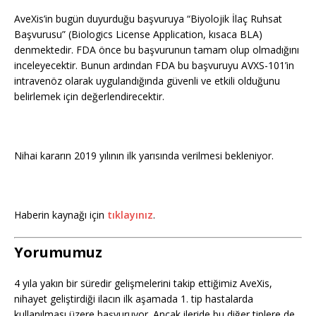
AveXis’in bugün duyurduğu başvuruya “Biyolojik İlaç Ruhsat
Başvurusu” (Biologics License Application, kısaca BLA)
denmektedir. FDA önce bu başvurunun tamam olup olmadığını
inceleyecektir. Bunun ardından FDA bu başvuruyu AVXS-101’in
intravenöz olarak uygulandığında güvenli ve etkili olduğunu
belirlemek için değerlendirecektir.
Nihai kararın 2019 yılının ilk yarısında verilmesi bekleniyor.
Haberin kaynağı için
tıklayınız
.
Yorumumuz
4 yıla yakın bir süredir gelişmelerini takip ettiğimiz AveXis,
nihayet geliştirdiği ilacın ilk aşamada 1. tip hastalarda
kullanılması üzere başvuruyor. Ancak ileride bu diğer tiplere de