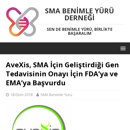
SMA BENIMLE YÜRÜ
DERNEĞI
SEN DE BENIMLE YÜRÜ, BIRLIKTE
BAŞARALIM
AveXis, SMA İçin Geliştirdiği Gen
Tedavisinin Onayı İçin FDA’ya ve
EMA’ya Başvurdu
18 Ekim 2018
SMA Benimle Yürü