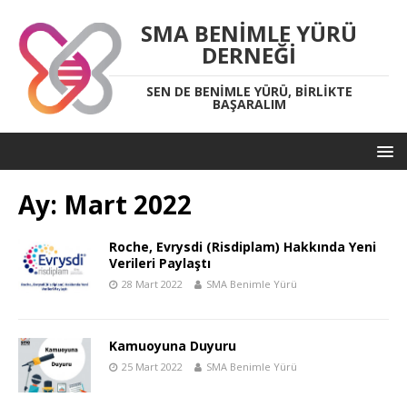
SMA BENIMLE YÜRÜ
DERNEĞI
SEN DE BENIMLE YÜRÜ, BIRLIKTE
BAŞARALIM
Ay:
Mart 2022
Roche, Evrysdi (Risdiplam) Hakkında Yeni
Verileri Paylaştı
28 Mart 2022
SMA Benimle Yürü
Kamuoyuna Duyuru
25 Mart 2022
SMA Benimle Yürü