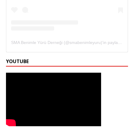
SMA Benimle Yürü Derneği (@smabenimleyuru)'in paylaştığı bir gönderi
YOUTUBE