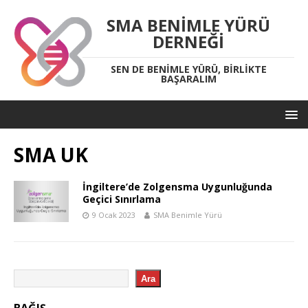
SMA BENIMLE YÜRÜ
DERNEĞI
SEN DE BENIMLE YÜRÜ, BIRLIKTE
BAŞARALIM
SMA UK
İngiltere’de Zolgensma Uygunluğunda
Geçici Sınırlama
9 Ocak 2023
SMA Benimle Yürü
Ara