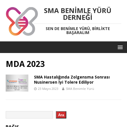
SMA BENIMLE YÜRÜ
DERNEĞI
SEN DE BENIMLE YÜRÜ, BIRLIKTE
BAŞARALIM
MDA 2023
SMA Hastalığında Zolgensma Sonrası
Nusinersen İyi Tolere Ediliyor
23 Mayıs 2023
SMA Benimle Yürü
Ara