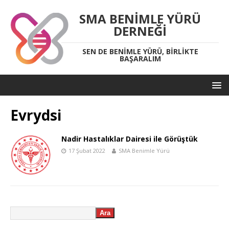
SMA BENIMLE YÜRÜ
DERNEĞI
SEN DE BENIMLE YÜRÜ, BIRLIKTE
BAŞARALIM
Evrydsi
Nadir Hastalıklar Dairesi ile Görüştük
17 Şubat 2022
SMA Benimle Yürü
Ara