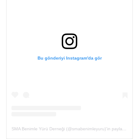
Bu gönderiyi Instagram'da gör
SMA Benimle Yürü Derneği (@smabenimleyuru)'in paylaştığı bir gönderi