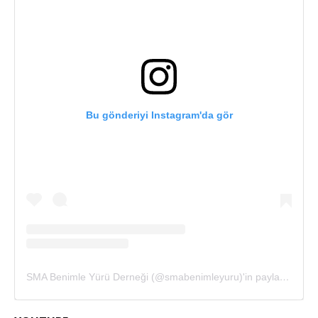
Bu gönderiyi Instagram'da gör
SMA Benimle Yürü Derneği (@smabenimleyuru)'in paylaştığı bir gönderi