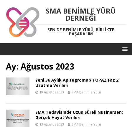
SMA BENIMLE YÜRÜ
DERNEĞI
SEN DE BENIMLE YÜRÜ, BIRLIKTE
BAŞARALIM
Ay:
Ağustos 2023
Yeni 36 Aylık Apitegromab TOPAZ Faz 2
Uzatma Verileri
19 Ağustos 2023
SMA Benimle Yürü
SMA Tedavisinde Uzun Süreli Nusinersen:
Gerçek Hayat Verileri
13 Ağustos 2023
SMA Benimle Yürü