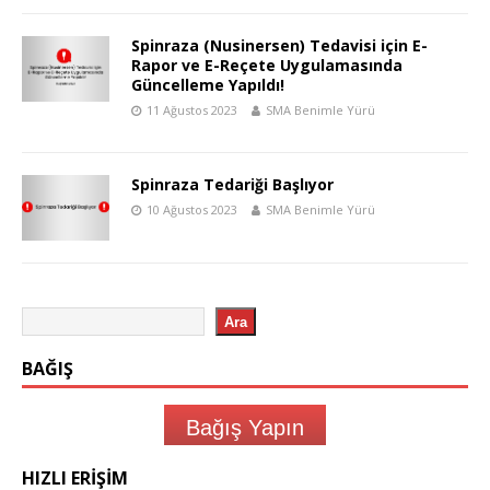
Spinraza (Nusinersen) Tedavisi için E-
Rapor ve E-Reçete Uygulamasında
Güncelleme Yapıldı!
11 Ağustos 2023
SMA Benimle Yürü
Spinraza Tedariği Başlıyor
10 Ağustos 2023
SMA Benimle Yürü
Ara
BAĞIŞ
Bağış Yapın
HIZLI ERIŞIM