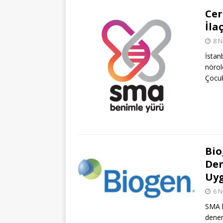
Cer
İla
8 N
İstan
nörol
Çocuk
Bio
Den
Uyg
6 N
SMA h
denem