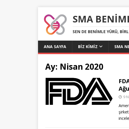
SMA BENIM
SEN DE BENIMLE YÜRÜ, BIR
ANA SAYFA
BIZ KIMIZ
SMA NE
Ay:
Nisan 2020
FDA
Ağu
9 N
Ameri
şirket
incel