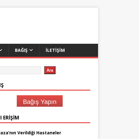
BAĞIŞ
İLETIŞIM
Ara
IŞ
Bağış Yapın
I ERIŞIM
aza’nın Verildiği Hastaneler