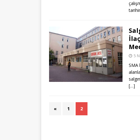
çalış
tarih
Sal
İla
Med
5 N
SMA h
alanl
salgı
[…]
«
1
2