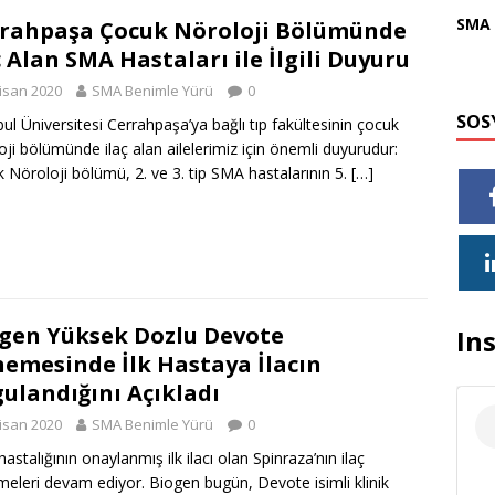
SMA 
rahpaşa Çocuk Nöroloji Bölümünde
ç Alan SMA Hastaları ile İlgili Duyuru
isan 2020
SMA Benimle Yürü
0
SOS
bul Üniversitesi Cerrahpaşa’ya bağlı tıp fakültesinin çocuk
oji bölümünde ilaç alan ailelerimiz için önemli duyurudur:
 Nöroloji bölümü, 2. ve 3. tip SMA hastalarının 5.
[…]
gen Yüksek Dozlu Devote
In
emesinde İlk Hastaya İlacın
ulandığını Açıkladı
isan 2020
SMA Benimle Yürü
0
astalığının onaylanmış ilk ilacı olan Spinraza’nın ilaç
eleri devam ediyor. Biogen bugün, Devote isimli klinik