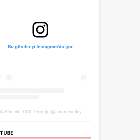
Bu gönderiyi Instagram'da gör
SMA Benimle Yürü Derneği (@smabenimleyuru)'in paylaştığı bir gönderi
TUBE