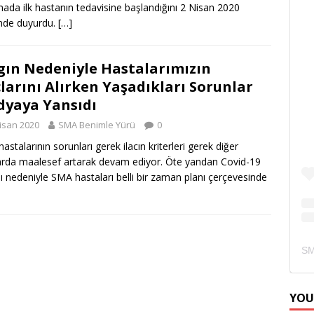
mada ilk hastanın tedavisine başlandığını 2 Nisan 2020
inde duyurdu.
[…]
gın Nedeniyle Hastalarımızın
çlarını Alırken Yaşadıkları Sorunlar
yaya Yansıdı
isan 2020
SMA Benimle Yürü
0
astalarının sorunları gerek ilacın kriterleri gerek diğer
arda maalesef artarak devam ediyor. Öte yandan Covid-19
nı nedeniyle SMA hastaları belli bir zaman planı çerçevesinde
YOU