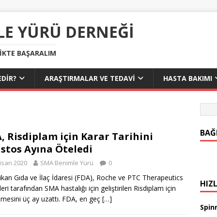
LE YÜRÜ DERNEĞI
LIKTE BAŞARALIM
DIR?
ARAŞTIRMALAR VE TEDAVI
HASTA BAKIMI
BAĞ
, Risdiplam için Karar Tarihini
stos Ayına Öteledi
isan 2020
SMA Benimle Yürü
0
kan Gıda ve İlaç İdaresi (FDA), Roche ve PTC Therapeutics
HIZL
leri tarafından SMA hastalığı için geliştirilen Risdiplam için
emesini üç ay uzattı. FDA, en geç
[…]
Spinr