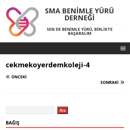
SMA BENIMLE YÜRÜ
DERNEĞI
SEN DE BENIMLE YÜRÜ, BIRLIKTE
BAŞARALIM
cekmekoyerdemkoleji-4
ÖNCEKI
SONRAKI
Ara
BAĞIŞ