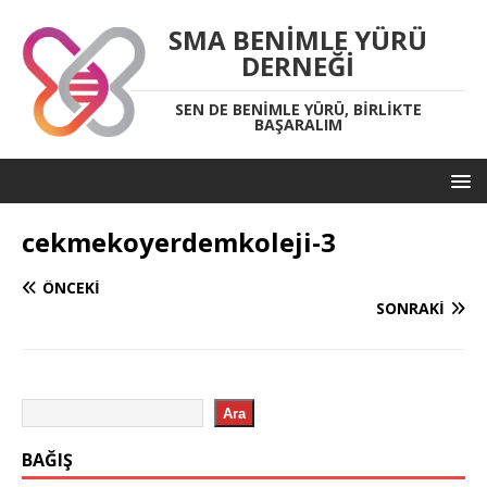
SMA BENIMLE YÜRÜ
DERNEĞI
SEN DE BENIMLE YÜRÜ, BIRLIKTE
BAŞARALIM
cekmekoyerdemkoleji-3
ÖNCEKI
SONRAKI
Ara
BAĞIŞ