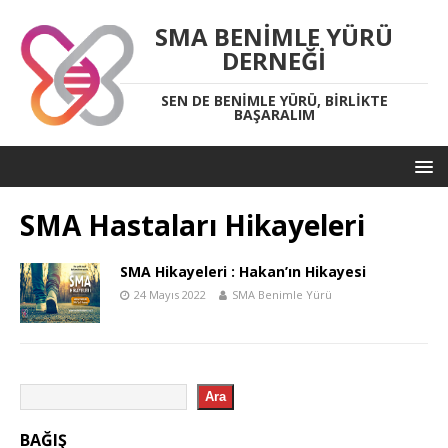
SMA BENIMLE YÜRÜ
DERNEĞI
SEN DE BENIMLE YÜRÜ, BIRLIKTE
BAŞARALIM
SMA Hastaları Hikayeleri
SMA Hikayeleri : Hakan’ın Hikayesi
24 Mayıs 2022
SMA Benimle Yürü
Ara
BAĞIŞ